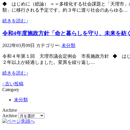
◆ はじめに（総論） ＝＝多様化する社会課題と「天理市
類」に移行される予定です。約３年に渡り社会のあらゆる
…
続きを読む ›
令和4年度施政方針「命と暮らしを守り、未来を紡
2022年03月09日
カテゴリー:
未分類
令和４年第１回 天理市議会定例会 市長施政方針 ◆ は
２年以上が経過しました。変異を繰り返し
…
続きを読む ›
‹ 古い投稿
Category
未分類
Archive
Archive