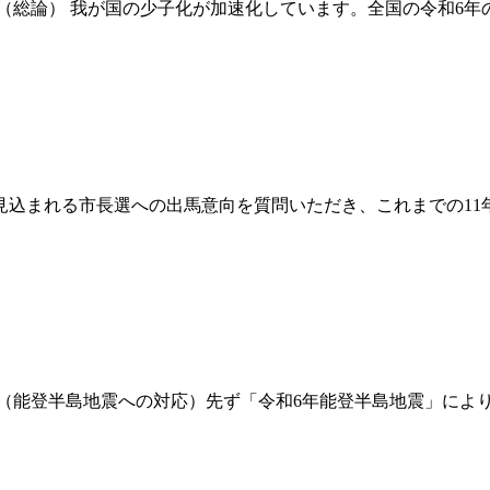
（総論） 我が国の少子化が加速化しています。全国の令和6年
に見込まれる市長選への出馬意向を質問いただき、これまでの1
に（能登半島地震への対応）先ず「令和6年能登半島地震」によ