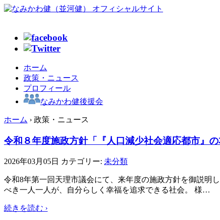
ホーム
政策・ニュース
プロフィール
なみかわ健後援会
ホーム
›
政策・ニュース
令和８年度施政方針「『人口減少社会適応都市』の
2026年03月05日
カテゴリー:
未分類
令和8年第一回天理市議会にて、来年度の施政方針を御説明し
べき一人一人が、自分らしく幸福を追求できる社会。 様
…
続きを読む ›