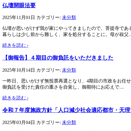
仏壇開眼法要
2025年11月01日
カテゴリー:
未分類
仏壇が思いがけず我が家にやってきましたので、菩提寺であ
暮らしは少し前から難しく、家を処分することに。母が叔父
続きを読む ›
【御報告】４期目の御負託をいただきました
2025年10月14日
カテゴリー:
未分類
一昨日、思いがけず無投票再選となり、4期目の市政をお任せ
御負託を受けた責任の重さを自覚し、御期待にお応えで
…
続きを読む ›
令和７年度施政方針「人口減少社会適応都市・天理
2025年03月04日
カテゴリー:
未分類