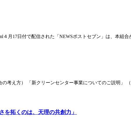
180328[2][2][2][2].html４月17日付で配信された「NEWSポストセ
の考え方） 「新クリーンセンター事業についてのご説明」 
さを拓くのは、天理の共創力」