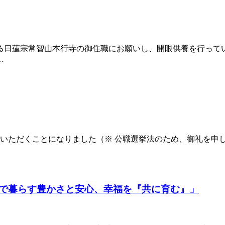
る日蓮宗常智山本行寺の御住職にお願いし、開眼供養を行って
…
いただくことになりました（※ 公職選挙法のため、御礼を申し
で暮らす豊かさと安心、幸福を『共に育む』」