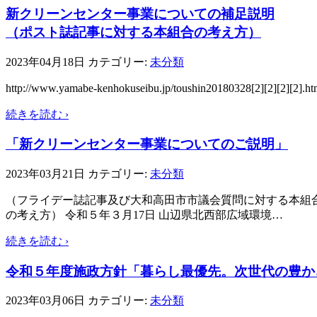
新クリーンセンター事業についての補足説明
（ポスト誌記事に対する本組合の考え方）
2023年04月18日
カテゴリー:
未分類
http://www.yamabe-kenhokuseibu.jp/toushin20
続きを読む ›
「新クリーンセンター事業についてのご説明」
2023年03月21日
カテゴリー:
未分類
（フライデー誌記事及び大和高田市市議会質問に対する本組合
の考え方） 令和５年３月17日 山辺県北西部広域環境
…
続きを読む ›
令和５年度施政方針「暮らし最優先。次世代の豊か
2023年03月06日
カテゴリー:
未分類