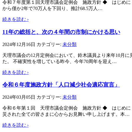
令和７年度第１回天理市議会定例会 施政方針 ◆ はじめに
から僅か2年で70万人を下回り、推計68.5万人
…
続きを読む ›
11年の総括と、次の４年間の市制にかける思い
2024年12月16日
カテゴリー:
未分類
天理市議会の12月定例会において、鈴木議員より来年10月
た。 不確実性を増している昨今、今年70周年を迎え
…
続きを読む ›
令和６年度施政方針「人口減少社会適応宣言」
2024年03月05日
カテゴリー:
未分類
令和６年第１回 天理市議会定例会 施政方針 ◆ はじめ
災された全ての皆さまに心からお見舞い申し上げます。本
…
続きを読む ›