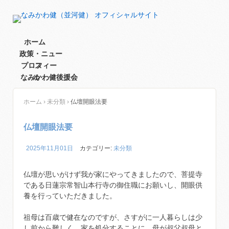
ホーム
政策・ニュー
プロフィー
ス
なみかわ健後援会
ル
ホーム
›
未分類
›
仏壇開眼法要
仏壇開眼法要
2025年11月01日
カテゴリー:
未分類
仏壇が思いがけず我が家にやってきましたので、菩提寺
である日蓮宗常智山本行寺の御住職にお願いし、開眼供
養を行っていただきました。
祖母は百歳で健在なのですが、さすがに一人暮らしは少
し前から難しく、家を処分することに。母が叔父叔母と