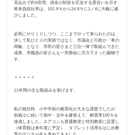
見込みで約3倍増。借金が財政を圧迫する度合いを示す
将来負担比率は、101.9％から24.8％に1／4に大幅に減
少しました。
必死にやりくりしつつ、ここまでやって来られたのは、
決して私ひとりの実績ではなく、市議会と行政が「車の
両輪」となり、市民の皆さまと三位一体で取組んできた
成果、市職員の皆さんも一所懸命に尽力下さった賜物で
す。
＊＊＊＊＊
11年間の主な取組みを挙げます。
私の就任時、小中学校の耐震化が大きな課題でしたが、
前栽小に続いて南中・北中を建替えて、耐震率100％を
達成しました。エアコンも普通教室と特別教室に設置し
（体育館は来年度に予定）、タブレット活用をはじめ教
育のデジタル化も進めてきました。