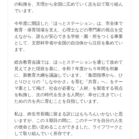
の転換を、天理から全国に広めていく志を以て取り組ん
でいます。
今年度に開設した「ほっとステーション」は、市全体で
教育・保育現場を支え、心理士などの専門家の視点を交
えながら、誰もが安心できる学校・園・所をつくる事業
として、文部科学省や全国の自治体から注目を集めてい
ます。
総合教育会議では、ほっとステーションを通じて改めて
見えてきた現状を基に、令和７年度から５年間を対象
に、新教育大綱を議論しています。「集団指導から、ひ
とりひとりの『しなやかさ』を育む『共育』へ」をテー
マ案として掲げ、社会が必要な「人材」を製造する視点
を転換し、次の時代を生きる人間が、幸せに生きていく
ための力を共に育むことを目指しています。
私は、終生市長職に留まる訳にはもちろんいかないと思
いますが、この３期目の間に、このテーマを自分の人生
の使命と思い定めることができました。ライフワークと
して取り組んでいく所存です。