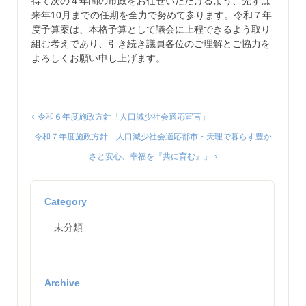
得て次の４年間の市政をお任せいただけるよう、先ずは
来年10月までの任期を全力で努めて参ります。令和７年
度予算案は、本格予算として議会に上程できるよう取り
組む考えであり、引き続き議員各位のご理解とご協力を
よろしくお願い申し上げます。
‹
令和６年度施政方針「人口減少社会適応宣言」
令和７年度施政方針「人口減少社会適応都市・天理で暮らす豊か
›
さと安心、幸福を『共に育む』」
Category
未分類
Archive