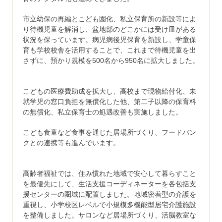
市立幼保の再編とこども園化、私立保育所の新設等によ
り待機児童を解消し、盆地部のどこかには受け皿がある
状況を保っています。病児病後児保育を新設し、学童保
育も学校校舎を活用することで、これまで待機児童を出
さずに、預かり規模を500名から950名に拡大しました。
こどもの医療費助成を拡大し、高校まで現物給付化、未
就学児の窓口負担を無償化した他、第二子以降の保育料
の無償化、私立保育士の処遇改善も実施しました。
こども食童など食事を通じた居場所づくり、フードバン
クとの連携等も進んでいます。
高齢者福祉では、住み慣れた地域で安心して暮らすこと
を最優先にして、生活支援コーディネーターを各包括支
援センターの圏域に配置しました。地域密着型の介護を
重視し、小学校区レベルで小規模多機能型居宅介護施設
を整備しました。サロンなど居場所づくり、活脳教室な