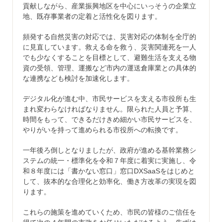
貢献しながら、産業振興地区を中心にいっそうの企業立
地、既存事業者の定着と活性化を図ります。
頻発する自然災害の対応では、災害対応の体制を全庁的
に見直しています。救える命を救う、災害関連死を一人
でも少なくすることを目標として、避難生活を支える物
資の受領、管理、運搬など市内の運送倉庫業との具体的
な連携なども検討を加速化します。
デジタル化が進む中、市民サービスを支える市役所も生
まれ変わらなければなりません。限られた人員と予算、
時間をもって、できるだけきめ細かい市民サービスを、
やりがいを持って進められる市役所への転換です。
一年後ろ倒しとなりましたが、政府が進める基幹業務シ
ステムの統一・標準化を令和７年度に着実に実施し、令
和８年度には「書かない窓口」窓口DXSaaSをはじめと
して、抜本的な合理化と効率化、働き方改革の実現を図
ります。
これらの施策を進めていくため、市民の皆様のご信任を