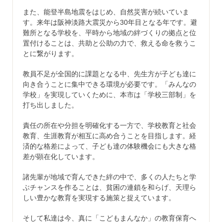
また、能登半島地震をはじめ、自然災害が続いていま
す。来年は阪神淡路大震災から30年目となる年です。避
難所となる学校を、平時から地域の絆づくりの拠点と位
置付けることは、共助と公助の力で、救える命を救うこ
とに繋がります。
教員不足が全国的に課題となる中、先生方が子ども達に
向き合うことに集中できる環境が必要です。「みんなの
学校」を実現していくために、本市は「学校三部制」を
打ち出しました。
責任の所在や分担を明確化する一方で、学校教育と社会
教育、生涯教育が相互に高め合うことを目指します。経
済的な格差によって、子ども達の体験機会にも大きな格
差が顕在化しています。
諸先輩が地域で育んできた絆の中で、多くの人たちと学
ぶチャンスを作ることは、貧困の連鎖を和らげ、天理ら
しい豊かな教育を実現する施策と捉えています。
そして私達は今、真に「こどもまんなか」の教育保育へ