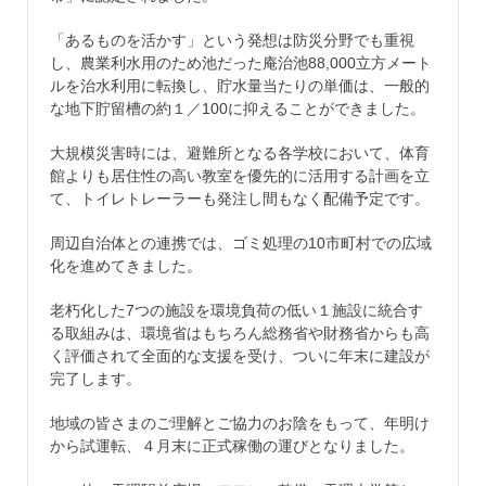
「あるものを活かす」という発想は防災分野でも重視
し、農業利水用のため池だった庵治池88,000立方メート
ルを治水利用に転換し、貯水量当たりの単価は、一般的
な地下貯留槽の約１／100に抑えることができました。
大規模災害時には、避難所となる各学校において、体育
館よりも居住性の高い教室を優先的に活用する計画を立
て、トイレトレーラーも発注し間もなく配備予定です。
周辺自治体との連携では、ゴミ処理の10市町村での広域
化を進めてきました。
老朽化した7つの施設を環境負荷の低い１施設に統合す
る取組みは、環境省はもちろん総務省や財務省からも高
く評価されて全面的な支援を受け、ついに年末に建設が
完了します。
地域の皆さまのご理解とご協力のお陰をもって、年明け
から試運転、４月末に正式稼働の運びとなりました。