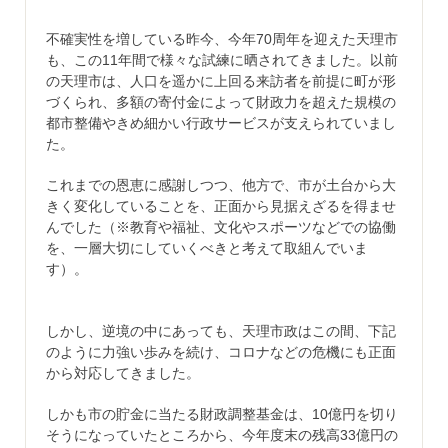
不確実性を増している昨今、今年70周年を迎えた天理市
も、この11年間で様々な試練に晒されてきました。以前
の天理市は、人口を遥かに上回る来訪者を前提に町が形
づくられ、多額の寄付金によって財政力を超えた規模の
都市整備やきめ細かい行政サービスが支えられていまし
た。
これまでの恩恵に感謝しつつ、他方で、市が土台から大
きく変化していることを、正面から見据えざるを得ませ
んでした（※教育や福祉、文化やスポーツなどでの協働
を、一層大切にしていくべきと考えて取組んでいま
す）。
しかし、逆境の中にあっても、天理市政はこの間、下記
のように力強い歩みを続け、コロナなどの危機にも正面
から対応してきました。
しかも市の貯金に当たる財政調整基金は、10億円を切り
そうになっていたところから、今年度末の残高33億円の