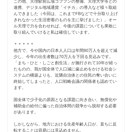
この他、天理駅前広場コフフンの整備、天理大学等との
連携、デジタル地域通貨「イチカ」の導入など様々取組
んできました（今回は、これまでFBなどで十分取り上げ
きれなかった生活密着のものを主に挙げました）。オー
ル天理で力を合わせれば、今後の課題についても果敢に
取り組んでいけると私は確信しています。
＊＊＊＊＊
他方で、今や国内の日本人人口は年間80万人を超えて減
少し、今年の出生者数は70万人を下回る見込みです。
「まち・ひと・しごと創生法」が施行されて10年が経っ
たものの、我が国全体で人口減に歯止めをかける社会シ
ステムの構築よりも、近隣自治体との住民の奪い合いに
終始してしまったと、人口戦略会議の関係者も認めてい
ます。
国全体で少子化の原因となる課題に向き合い、無償化や
補助金の給付に偏った自治体間の競争から脱却する必要
があります。
しかしながら、地方における生産年齢人口が、直ちに反
転することは容易には見込めません。