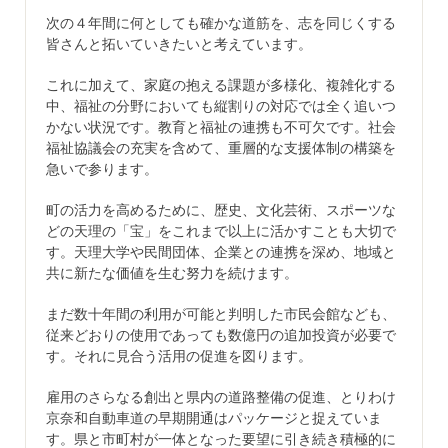
次の４年間に何としても確かな道筋を、志を同じくする
皆さんと拓いていきたいと考えています。
これに加えて、家庭の抱える課題が多様化、複雑化する
中、福祉の分野においても縦割りの対応では全く追いつ
かない状況です。教育と福祉の連携も不可欠です。社会
福祉協議会の充実を含めて、重層的な支援体制の構築を
急いで参ります。
町の活力を高めるために、歴史、文化芸術、スポーツな
どの天理の「宝」をこれまで以上に活かすことも大切で
す。天理大学や民間団体、企業との連携を深め、地域と
共に新たな価値を生む努力を続けます。
まだ数十年間の利用が可能と判明した市民会館なども、
従来どおりの使用であっても数億円の追加投資が必要で
す。それに見合う活用の促進を図ります。
雇用のさらなる創出と県内の道路整備の促進、とりわけ
京奈和自動車道の早期開通はパッケージと捉えていま
す。県と市町村が一体となった要望に引き続き積極的に