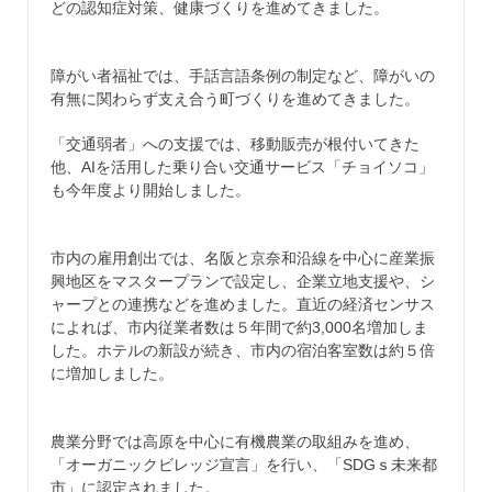
どの認知症対策、健康づくりを進めてきました。
障がい者福祉では、手話言語条例の制定など、障がいの
有無に関わらず支え合う町づくりを進めてきました。
「交通弱者」への支援では、移動販売が根付いてきた
他、AIを活用した乗り合い交通サービス「チョイソコ」
も今年度より開始しました。
市内の雇用創出では、名阪と京奈和沿線を中心に産業振
興地区をマスタープランで設定し、企業立地支援や、シ
ャープとの連携などを進めました。直近の経済センサス
によれば、市内従業者数は５年間で約3,000名増加しま
した。ホテルの新設が続き、市内の宿泊客室数は約５倍
に増加しました。
農業分野では高原を中心に有機農業の取組みを進め、
「オーガニックビレッジ宣言」を行い、「SDGｓ未来都
市」に認定されました。