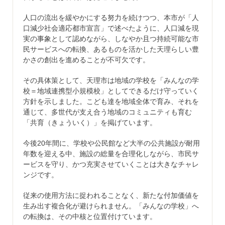
人口の流出を緩やかにする努力を続けつつ、本市が「人
口減少社会適応都市宣言」で述べたように、人口減を現
実の事象として認めながら、しなやか且つ持続可能な市
民サービスへの転換、あるものを活かした天理らしい豊
かさの創出を進めることが不可欠です。
その具体策として、天理市は地域の学校を「みんなの学
校＝地域連携型小規模校」としてできるだけ守っていく
方針を示しました。こども達を地域全体で育み、それを
通じて、多世代が支え合う地域のコミュニティも育む
「共育（きょういく）」を掲げています。
今後20年間に、学校や公民館など大半の公共施設が耐用
年数を迎える中、施設の総量を合理化しながら、市民サ
ービスを守り、かつ充実させていくことは大きなチャレ
ンジです。
従来の使用方法に捉われることなく、新たな付加価値を
生み出す複合化が避けられません。「みんなの学校」へ
の転換は、その中核と位置付けています。