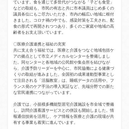
ています。食を通じて多世代がつながる「子ども食堂」
などの取組も、市民の有志と共に市本議員はじめ多くの
議員各位にもご尽力いただき、市内の幅広い地域に根付
きました。コロナ禍の中でも、感染対策を工夫され、配
食の形式で再開されつつあり、多くのご家庭や地域の高
齢者をお支え頂いています。
〇医療介護連携と福祉の充実
共に支え合う福祉では、医療と介護をつなぐ地域包括ケ
アの拠点として市立メディカルセンターを整備しまし
た。同センターと各地域の公民館や集会所を結びなが
ら、介護予防リーダーを中心に、市民協働による健康づ
くりの取組が進みました。全国初の成果連動型事業とし
て注目される「活脳教室」は、睡眠データの活用や、フ
ランス発のケア手法の導入実証など、先端分野での新た
な官民連携につながっています。
介護では、小規模多機能型居宅介護施設を市全域で整備
し、訪問介護看護サービスとの併設も開始しました。情
報通信技術を活用し、ケア情報を医療と介護の現場が共
有する事業も着実に進んでいます。