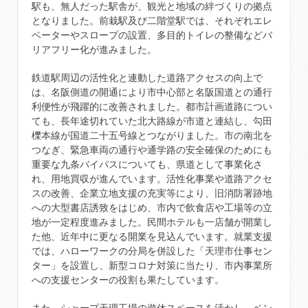
駅も、無人だった駅舎が、観光と地域の絆づくりの拠点
となりました。前栽駅及び二階堂駅では、それぞれエレ
ベーターやスロープの設置、多目的トイレの整備などバ
リアフリー化が進みました。
鉄道駅周辺の活性化と連動した道路アクセスの向上で
は、名阪側道の開通により市中心部と名阪国道との通行
利便性が飛躍的に改善されました。都市計画道路につい
ても、長年途切れていた北大路線が市道と連結し、勾田
櫟本線が国道二十五号線とつながりました。市の南北を
つなぎ、緊急車両の通行や通学路の安全確保のためにも
重要な九条バイパスについても、県道として事業化さ
れ、用地買収が進んでいます。活性化事業や道路アクセ
スの改善、企業立地支援の充実等により、旧消防署跡地
への大型書店誘致をはじめ、市内で飲食店や工場等の立
地が一定程度進みました。民間ホテルも一店舗が開業し
た他、近年中に更なる開業を見込んでいます。就業支援
では、ハローワークの分局を併設した「天理市仕事セン
ター」を設置し、新型コロナ対策に当たり、市内事業所
への支援センターの役割も果たしています。