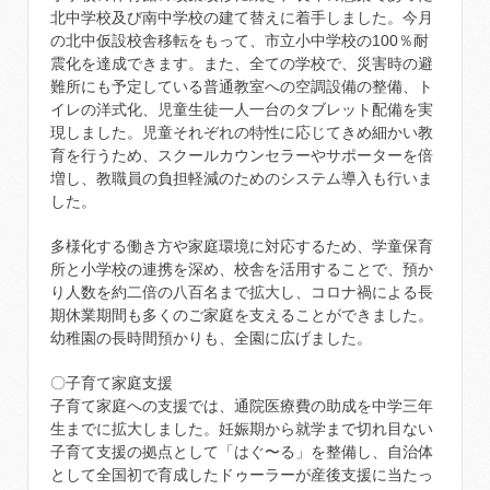
北中学校及び南中学校の建て替えに着手しました。今月
の北中仮設校舎移転をもって、市立小中学校の100％耐
震化を達成できます。また、全ての学校で、災害時の避
難所にも予定している普通教室への空調設備の整備、ト
イレの洋式化、児童生徒一人一台のタブレット配備を実
現しました。児童それぞれの特性に応じてきめ細かい教
育を行うため、スクールカウンセラーやサポーターを倍
増し、教職員の負担軽減のためのシステム導入も行いま
した。
多様化する働き方や家庭環境に対応するため、学童保育
所と小学校の連携を深め、校舎を活用することで、預か
り人数を約二倍の八百名まで拡大し、コロナ禍による長
期休業期間も多くのご家庭を支えることができました。
幼稚園の長時間預かりも、全園に広げました。
〇子育て家庭支援
子育て家庭への支援では、通院医療費の助成を中学三年
生までに拡大しました。妊娠期から就学まで切れ目ない
子育て支援の拠点として「はぐ〜る」を整備し、自治体
として全国初で育成したドゥーラーが産後支援に当たっ