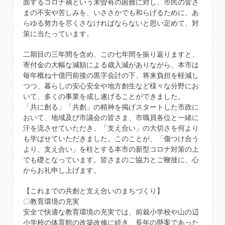
面するコロナ禍という未曽有の困難に対し、市民の皆さ
まの不安や苦しみを、いささかでも和らげるために、あ
らゆる努力を尽くさなければならないと思い定めて、対
策に当たっています。
二期目の三年間を含め、この七年間を振り返りますと、
寄付金の大幅な減額による歳入減がありながら、本市は
毎年概ね十億円前後の黒字会計の下、将来負担を軽減し
つつ、暮らしの安心安全や地方創生など様々な分野にお
いて、多くの事業を成し遂げることができました。
「共に創る」「共創」の精神を掲げスタートした市政に
おいて、地域及び市議会の皆さま、市職員各位と一緒に
汗を流させていただき、「支え合い」の大切さを何より
も学ばせていただきました。このことが、「傷つけ合う
より、支え合い」を柱とする本市の新型コロナ対策の上
でも礎となっています。皆さまのご協力とご鞭撻に、心
からお礼申し上げます。
【これまでの共創と支え合いのまちづくり】
〇教育環境の充実
安全で快適な教育環境の充実では、前栽小学校や山の辺
小学校の体育館の改築改修に続き、長年の懸案であった