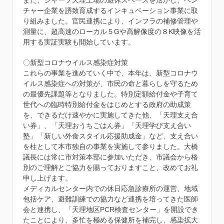
また、シャープ天理工場の遊休スペースを活かし、ベン
チャー企業を誘致育成するインキュベーション事業に取
り組みました。官民連携により、インフラの補修管理や
測量に、超高速のローカル５Gや高解像度の８K映像を活
用する実証実験も開始しています。
〇新型コロナウイルス感染症対策
これらの事業を進めていく中で、本年は、新型コロナウ
イルス感染症への対策が、市民の命と暮らしを守るため
の最優先課題等となりました。特別定額給付金や子育て
世代への臨時特別給付金をはじめとする政府の助成策
を、できるだけ速やかに実施してきた他、「天理支え合
い券」、「天理おうちごはん券」「天理学び支え合い
塾」「新しい外食スタイル応援助成金」など、支え合い
を柱として本市独自の事業を実施して参りました。大橋
議長には常に市対策本部に参加いただき、市議会から格
別のご理解とご協力を賜っておりますこと、改めてお礼
申し上げます。
メディカルセンター内での休日応急診療所の運営、地域
包括ケア、避難訓練での協力など連携を培ってきた医師
会と連携し、「天理地区PCR検査センター」を開設でき
たことにより、多忙を極める保健所を補完し、感染拡大