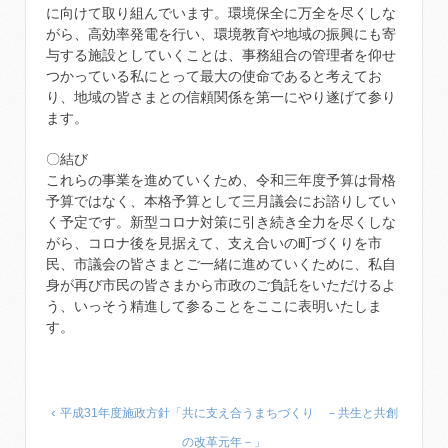
に向けて取り組んでいます。環境保全に万全を尽くしな
がら、高効率発電を行い、環境教育や地域の振興にも寄
与する施設としていくことは、事務組合の管理者を仰せ
つかっている私にとって最大の使命であると考えてお
り、地域の皆さまとの信頼関係を第一にやり遂げて参り
ます。
〇結び
これらの事業を進めていくため、令和三年度予算は骨格
予算ではなく、本格予算として三月議会にお諮りしてい
く予定です。新型コロナ対策に引き続き全力を尽くしな
がら、コロナ後を見据えて、支え合いの町づくりを市
民、市議会の皆さまとご一緒に進めていくために、私自
身が再び市民の皆さまから市政のご負託をいただけるよ
う、いっそう精進して参ることをここに表明いたしま
す。
‹
平成31年度施政方針「共に支え合うまちづくり －共生と共創
の改革元年－」