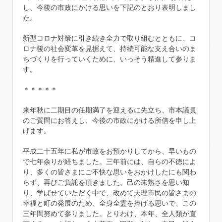
し、今後の市政にかける思いを下記のとおり表明しまし
た。
新型コロナ対策に引き続き全力で取り組むとともに、コ
ロナ後の社会変革を見据えて、持続可能な支え合いのま
ちづくりを行っていくために、いっそう精進して参りま
す。
＊＊＊＊＊
来年秋に二期目の任期満了を迎えるに先立ち、市本議員
のご質問にお答えし、今後の市政にかける所信を申し上
げます。
平成二十五年に私が市政をお預かりしてから、早いもの
で七年余りが経ちました。三年前には、自らの不徳によ
り、多くの皆さまにご不快な思いをおかけしたにも関わ
らず、再びご負託を頂きました。己の未熟さを思い知
り、学ばせていただく中で、改めて天理市民の皆さまの
幸福と町の発展のため、全身全霊を捧げる思いで、この
三年間努めて参りました。とりわけ、本年、全人類が直