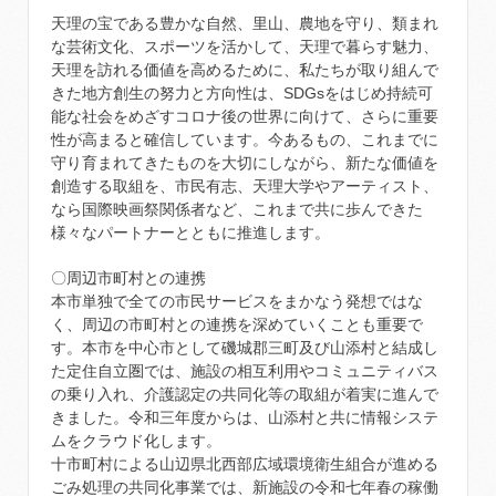
天理の宝である豊かな自然、里山、農地を守り、類まれ
な芸術文化、スポーツを活かして、天理で暮らす魅力、
天理を訪れる価値を高めるために、私たちが取り組んで
きた地方創生の努力と方向性は、SDGsをはじめ持続可
能な社会をめざすコロナ後の世界に向けて、さらに重要
性が高まると確信しています。今あるもの、これまでに
守り育まれてきたものを大切にしながら、新たな価値を
創造する取組を、市民有志、天理大学やアーティスト、
なら国際映画祭関係者など、これまで共に歩んできた
様々なパートナーとともに推進します。
〇周辺市町村との連携
本市単独で全ての市民サービスをまかなう発想ではな
く、周辺の市町村との連携を深めていくことも重要で
す。本市を中心市として磯城郡三町及び山添村と結成し
た定住自立圏では、施設の相互利用やコミュニティバス
の乗り入れ、介護認定の共同化等の取組が着実に進んで
きました。令和三年度からは、山添村と共に情報システ
ムをクラウド化します。
十市町村による山辺県北西部広域環境衛生組合が進める
ごみ処理の共同化事業では、新施設の令和七年春の稼働