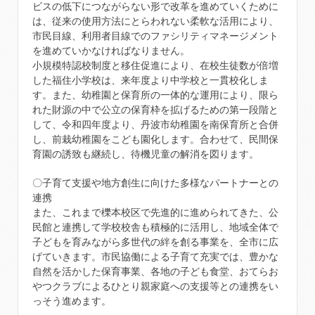
ビスの低下につながらない形で改革を進めていくために
は、従来の使用方法にとらわれない柔軟な活用により、
市民目線、利用者目線でのファシリティマネージメント
を進めていかなければなりません。
小規模特認校制度と移住促進により、在校生徒数が倍増
した福住小学校は、来年度より中学校と一貫校化しま
す。また、幼稚園と保育所の一体的な運用により、限ら
れた財源の中で公立の保育枠を拡げるための第一段階と
して、令和四年度より、丹波市幼稚園を南保育所と合併
し、前栽幼稚園をこども園化します。合わせて、民間保
育園の誘致も継続し、待機児童の解消を図ります。
〇子育て支援や地方創生に向けた多様なパートナーとの
連携
また、これまで櫟本校区で先進的に進められてきた、公
民館と連携して学校校舎も積極的に活用し、地域全体で
子どもを育みながら多世代の絆を創る事業を、全市に広
げていきます。市民協働による子育て充実では、豊かな
自然を活かした保育事業、各地の子ども食堂、おてらお
やつクラブによるひとり親家庭への支援等との連携をい
っそう進めます。