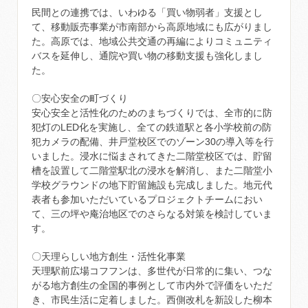
民間との連携では、いわゆる「買い物弱者」支援とし
て、移動販売事業が市南部から高原地域にも広がりまし
た。高原では、地域公共交通の再編によりコミュニティ
バスを延伸し、通院や買い物の移動支援も強化しまし
た。
〇安心安全の町づくり
安心安全と活性化のためのまちづくりでは、全市的に防
犯灯のLED化を実施し、全ての鉄道駅と各小学校前の防
犯カメラの配備、井戸堂校区でのゾーン30の導入等を行
いました。浸水に悩まされてきた二階堂校区では、貯留
槽を設置して二階堂駅北の浸水を解消し、また二階堂小
学校グラウンドの地下貯留施設も完成しました。地元代
表者も参加いただいているプロジェクトチームにおい
て、三の坪や庵治地区でのさらなる対策を検討していま
す。
〇天理らしい地方創生・活性化事業
天理駅前広場コフフンは、多世代が日常的に集い、つな
がる地方創生の全国的事例として市内外で評価をいただ
き、市民生活に定着しました。西側改札を新設した柳本