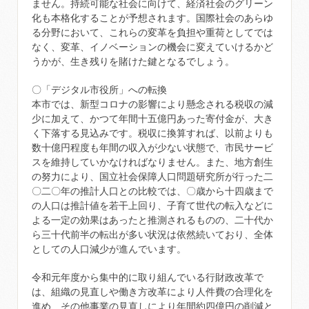
ません。持続可能な社会に向けて、経済社会のグリーン
化も本格化することが予想されます。国際社会のあらゆ
る分野において、これらの変革を負担や重荷としてでは
なく、変革、イノベーションの機会に変えていけるかど
うかが、生き残りを賭けた鍵となるでしょう。
〇「デジタル市役所」への転換
本市では、新型コロナの影響により懸念される税収の減
少に加えて、かつて年間十五億円あった寄付金が、大き
く下落する見込みです。税収に換算すれば、以前よりも
数十億円程度も年間の収入が少ない状態で、市民サービ
スを維持していかなければなりません。また、地方創生
の努力により、国立社会保障人口問題研究所が行った二
〇二〇年の推計人口との比較では、〇歳から十四歳まで
の人口は推計値を若干上回り、子育て世代の転入などに
よる一定の効果はあったと推測されるものの、二十代か
ら三十代前半の転出が多い状況は依然続いており、全体
としての人口減少が進んでいます。
令和元年度から集中的に取り組んでいる行財政改革で
は、組織の見直しや働き方改革により人件費の合理化を
進め、その他事業の見直しにより年間約四億円の削減と