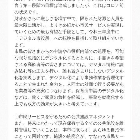
言う第一段階の目標は達成しましたが、これはコロナ前
の状況です。
財政がさらに厳しさを増す中で、限られた財源と人員を
最大限に活かし、よりきめ細かい市民サービスを実現し
ていくための最も有望な手段として、令和三年度中に
「デジタル市役所」への転換を目指して取り組んでいき
ます。
市民の皆さまからの申請や市役所内部での処理を、可能
な限り包括的にデジタル化するとともに、手書きを希望
される高齢者等の皆さまについては、デジタル情報に読
み込む等の工夫を行い、誰も置き去りにしないデジタル
化を実現します。デジタル化により事務作業を合理化す
ることで生まれた余力を、人同士の対面で行う必要があ
る業務等の充実につなげます。保育所申請のデジタル化
などは、働くご家庭の負担を軽減し、事務を効率化する
上でも双方の効果が大きいと考えています。
〇市民サービスを守るための公共施設マネジメント
また、将来にわたって現在保有する全ての公共施設を維
持管理していくことは、本市に限らず、あらゆる自治体
にとって困難です。施設の統廃合が、すなわち市民サー