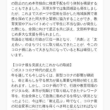
の防止のため本市独自に検査手配を行う体制を構築する
こともできました。天理大学では集団感染も発生しまし
たが、これまでスポーツや芸術を活かした地域振興で連
携を深めてきた同大学と緊密に協力することができ、教
育実習やアルバイトめぐって学生に不当な扱いが発生し
た際にも、全国に向けて是正を共に訴え、文部科学省は
じめ多大な支援を得られました。
市議会と地域と行政が三位一体となり、「共創」と「支
え合い」のまちづくりに取り組んできたことが、今この
コロナ禍にあって大きな力になっていると私は確信して
います。
【コロナ後を見据えたこれからの取組】
〇ポストコロナ時代の捉え方
年を越しても今しばらくは、新型コロナの影響が継続
し、命と暮らしを守る努力が最も重要な時期が続くと思
われます。しかし、コロナ禍の下で、行政や教育現場の
デジタル化、本市が先駆けて取り組んできたテレワーク
等を、社会全体として急激に進めざるを得ない状況とな
ったように、今は単に「耐え忍ぶ」時でなく、コロナ後
の社会変革に向けた種を蒔くべき時と捉えなければなり