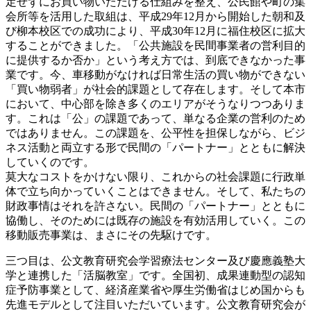
定せずにお買い物いただける仕組みを整え、公民館や町の集
会所等を活用した取組は、平成29年12月から開始した朝和及
び柳本校区での成功により、平成30年12月に福住校区に拡大
することができました。「公共施設を民間事業者の営利目的
に提供するか否か」という考え方では、到底できなかった事
業です。今、車移動がなければ日常生活の買い物ができない
「買い物弱者」が社会的課題として存在します。そして本市
において、中心部を除き多くのエリアがそうなりつつありま
す。これは「公」の課題であって、単なる企業の営利のため
ではありません。この課題を、公平性を担保しながら、ビジ
ネス活動と両立する形で民間の「パートナー」とともに解決
していくのです。
莫大なコストをかけない限り、これからの社会課題に行政単
体で立ち向かっていくことはできません。そして、私たちの
財政事情はそれを許さない。民間の「パートナー」とともに
協働し、そのためには既存の施設を有効活用していく。この
移動販売事業は、まさにその先駆けです。
三つ目は、公文教育研究会学習療法センター及び慶應義塾大
学と連携した「活脳教室」です。全国初、成果連動型の認知
症予防事業として、経済産業省や厚生労働省はじめ国からも
先進モデルとして注目いただいています。公文教育研究会が