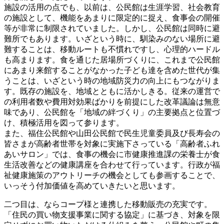
施設の活用の点でも、以前は、公民館は生涯学習、社会教育
の施設として、機能をあまりに限定的に捉え、食事会の開催
等が非常に制限されていました。しかし、公民館は同時に避
難所でもあります。いざという時に、馴染みのない場所に避
難することは、移動ルートも不慣れですし、心理的ハードル
も高まります。食を通じた居場所づくりに、これまで公民館
にあまり来館することがなかった子ども達を含めた世代が集
うことは、いざという時の地域防災力の向上にもつながりま
す。既存の施設を、地域とともに活かしきる。従来の運営で
の利用者数や費用対効果ばかりを前提にした改革議論は無意
味であり、公民館を「地域の絆づくり」の主要拠点と位置づ
け、積極活用を図って参ります。
また、福住公民館や山田公民館で民生児童委員及び長寿会の
皆さまが高齢者世帯を対象に実施下さっている「高齢者ふれ
あいサロン」では、食事の機会に市健康推進課の栄養士が食
生活改善などの健康講座を合わせて行っています。行政が福
祉健康施策のアウトリーチの機会としても参画することで、
いっそう付加価値を高めていきたいと思います。
二つ目は、ならコープ様と連携した移動販売の充実です。
「住民の買い物支援事業に関する協定」に基づき、対象を限