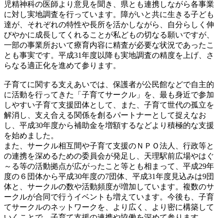
児精神科の医師より意見を聞き、県とも連携しながら各事業
に対し実地調査を行っています。障がいと共に生きる子ども
達が、それぞれの特性や長所を活かしながら、自分らしく伸
びやかに成長してくれることが私どもの切なる願いですが、
一部の事業所おいて療育内容に精査が必要な状況であったこ
とも事実です。平成31年度以降も実地調査の精度を上げ、さ
らなる適正化を進めて参ります。
子育てに関する支えあいでは、保護者が公民館などで自主的
に活動を行ってきた「子育てサークル」を、最も身近で参加
しやすい子育て支援団体として、また、子育て世代の孤立を
解消し、支え合える関係を創るパートナーとして捉えなお
し、平成30年度から補助金を増額するなどより積極的な支援
を始めました。
また、サークル相互間や子育て支援のＮＰＯ法人、行政等と
の連携を深めるための委員会が発足し、天理駅前広場やはぐ
～る等の活動拠点が広がったこと等とも相まって、平成29年
度の６団体から平成30年度の7団体、平成31年度見込みは9団
体と、サークルの数や活動頻度が増加しています。複数のサ
ークルが合同で行うイベントも増えています。今後も、子育
てサークルのネットワークを、より広く、より密に構築して
いくことで、子育て支援の連携や協働を深めて参ります。