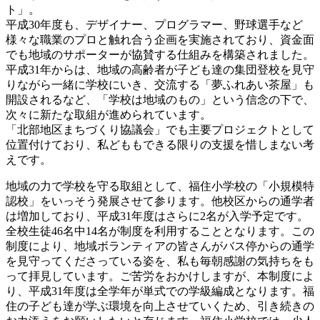
ト」。
平成30年度も、デザイナー、プログラマー、野球選手など
様々な職業のプロと触れ合う企画を実施されており、資金面
でも地域のサポーターが協賛する仕組みを構築されました。
平成31年からは、地域の高齢者が子ども達の集団登校を見守
りながら一緒に学校にいき、交流する「夢ふれあい茶屋」も
開設されるなど、「学校は地域のもの」という信念の下で、
次々に新たな取組が進められています。
「北部地区まちづくり協議会」でも主要プロジェクトとして
位置付けており、私どももできる限りの支援を惜しまない考
えです。
地域の力で学校を守る取組として、福住小学校の「小規模特
認校」をいっそう発展させて参ります。他校区からの通学者
は増加しており、平成31年度はさらに2名が入学予定です。
全校生徒46名中14名が制度を利用することとなります。この
制度により、地域ボランティアの皆さんがバス停からの通学
を見守ってくださっている姿を、私も毎朝感謝の気持ちをも
って拝見しています。ご苦労をおかけしますが、本制度によ
り、平成31年度は全学年が単式での学級編成となります。福
住の子ども達が学ぶ環境を向上させていくため、引き続きの