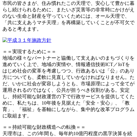
市民の皆さまが、住み慣れたこの天理で、安心して豊かに暮
らし続けられるために、またいざ災害等の非常時にかけがえ
のない生命と財産を守っていくためには、オール天理で、
「共に支えあうマチ天理」を再構築していくことが不可欠で
あると考えます。
＝＝実現するために＝＝
地域の様々なパートナーと協働して支えあいのまちづくりを
進めていく上で、地域の実情や、情報通信技術ICT／IoTを
はじめ社会の変革を考慮しつつ、行政あるいは「公」のあり
方についても、柔軟に見直していかなければなりません。た
だ、いかに社会が変容しようとも、市場原理によって全てが
運用されるのではなく、公共が担うべき役割がある。安定
し、持続可能な財政運営の下で行政サービスを提供してくた
めに、私たちは、10年後を見据えた「安全・安心」、「教
育」、「福祉」を基軸にしながら、集中的な改革プログラム
に取組ます。
＝＝持続可能な財政構造への転換＝＝
天理市は、この5年間も、毎年約10億円程度の黒字決算を続