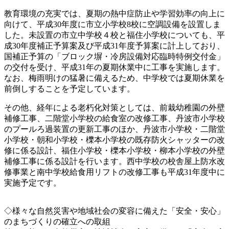
教育環境の充実では、夏期の熱中症防止や学習効率の向上に
向けて、平成30年度に市立小学校8校に空調設備を設置しま
した。未設置の市立中学校４校と福住小学校についても、平
成30年度補正予算案及び平成31年度予算案に計上しており、
国補正予算の「ブロック塀・冷房設備対応臨時特例交付金」
の交付を受け、平成31年の夏期休業中に工事を実施します。
なお、梅雨明けの猛暑に備えるため、中学校では夏期休業を
前倒しすることを予定しています。
その他、経年による老朽化対策としては、前栽幼稚園の外壁
補修工事、二階堂小学校の給食室の改修工事、丹波市小学校
のプールろ過装置の更新工事のほか、丹波市小学校・二階堂
小学校・朝和小学校・櫟本小学校の既存防火シャッターの改
修に係る設計、福住小学校・櫟本小学校・柳本小学校の外壁
補修工事に係る設計を行います。西中学校の校舎屋上防水改
修事業と南中学校給食用リフトの改修工事も平成31年度中に
実施予定です。
◇様々な自然災害や地域社会の変容に備えた「安全・安心」
のまちづくりの確立への取組