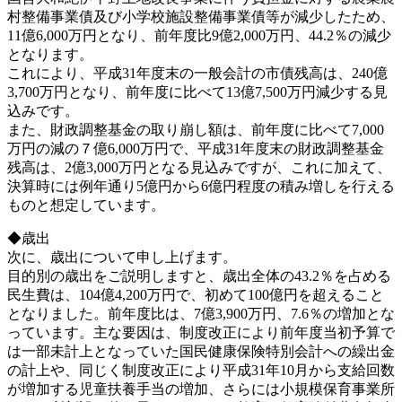
村整備事業債及び小学校施設整備事業債等が減少したため、
11億6,000万円となり、前年度比9億2,000万円、44.2％の減少
となります。
これにより、平成31年度末の一般会計の市債残高は、240億
3,700万円となり、前年度に比べて13億7,500万円減少する見
込みです。
また、財政調整基金の取り崩し額は、前年度に比べて7,000
万円の減の７億6,000万円で、平成31年度末の財政調整基金
残高は、2億3,000万円となる見込みですが、これに加えて、
決算時には例年通り5億円から6億円程度の積み増しを行える
ものと想定しています。
◆歳出
次に、歳出について申し上げます。
目的別の歳出をご説明しますと、歳出全体の43.2％を占める
民生費は、104億4,200万円で、初めて100億円を超えること
となりました。前年度比は、7億3,900万円、7.6％の増加とな
っています。主な要因は、制度改正により前年度当初予算で
は一部未計上となっていた国民健康保険特別会計への繰出金
の計上や、同じく制度改正により平成31年10月から支給回数
が増加する児童扶養手当の増加、さらには小規模保育事業所