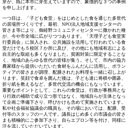
芽が、既に本市に芽生えていますので、象徴的な３つの事例
を申し上げます。
一つ目は、「子ども食堂」をはじめとした食を通じた多世代
の居場所づくりです。最初、NPO法人地域支援センターの
皆さま等により、御経野コミュニティセンターに撒かれた種
が、今や市全域に広がりつつあります。「天理子ども食堂実
行委員会」に加入され、公共施設を活用して行われている食
堂だけでも５校区７か所に及び、その他にも地域有志による
自主的な取組も多くなりました。貧困対策に限定することな
く、地域のあらゆる世代の皆様が集う。そして、市内の協力
農家様から提供いただいた食材をふんだんに活用し、ボラン
ティアの皆さまが調理、配膳されたお料理を一緒に召し上が
ります。笑顔で食卓を囲んだ後は、子ども達に将棋や囲碁、
折り紙を教えるなど、多世代交流の機会にもなっています。
重要なポイントとして、これらの食堂は、行政が事務局とな
り行政の補助で成り立つ形ではなく、地域自らが主体となっ
て企画ご準備下さり、呼びかけも含めて実施されています。
私や社会福祉協議会の職員も、その場においては、配膳、受
付等のスタッフの一人です。議長はじめ多くの市議会の皆さ
まも積極的にご参加下さり、自らエプロン等を付け、同様に
汗を流していただいています。