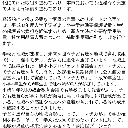
化に向けた取組を進めており、本市においても遅滞なく実施
できるよう準備を進めて参ります。
経済的に支援が必要なご家庭の児童へのサポートの充実で
は、平成32年度入学予定者より小中学校準要保護児童・生徒
の保護者の負担を軽減するため、新入学時に必要な学用品
費、通学用品購入費について、補助限度額の引き上げを行い
ます。
学校と地域が連携し、未来を担う子ども達を地域で育む取組
では、「櫟本モデル」がさらに進化を遂げています。地域主
体で組織された「櫟本小プロジェクト協議会」が、マチの力
で子ども達を育てようと、放課後や長期休業中に公民館の自
習室を活用して実施している「マチカ塾」。平成30年度は、
小学4年生から6年生まで延べ約600人が参加しています。
平成31年2月の総合教育会議でも学校長より報告があり、子
ども達自らが学ぶ意欲が顕著に高まり授業にも好循環が出て
いる、地域への感謝や地元への愛着が育まれている等の成果
を確認することができました。
子ども達が自らの地域貢献によって、「マチカ塾」で学ぶ権
利を得る。そして、学んだ成果で貯めたポイントに対して、
地域が児童の将来の夢を応援する「夢応援プロジェク