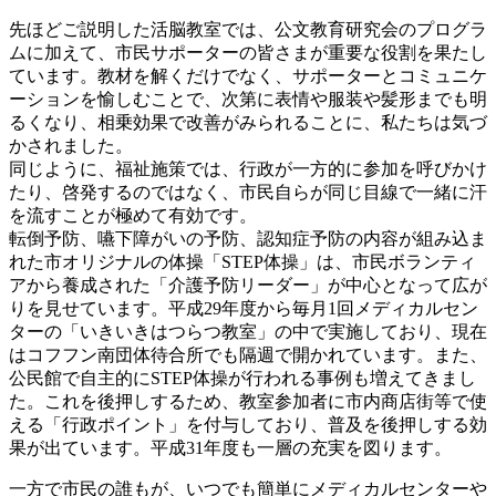
先ほどご説明した活脳教室では、公文教育研究会のプログラ
ムに加えて、市民サポーターの皆さまが重要な役割を果たし
ています。教材を解くだけでなく、サポーターとコミュニケ
ーションを愉しむことで、次第に表情や服装や髪形までも明
るくなり、相乗効果で改善がみられることに、私たちは気づ
かされました。
同じように、福祉施策では、行政が一方的に参加を呼びかけ
たり、啓発するのではなく、市民自らが同じ目線で一緒に汗
を流すことが極めて有効です。
転倒予防、嚥下障がいの予防、認知症予防の内容が組み込ま
れた市オリジナルの体操「STEP体操」は、市民ボランティ
アから養成された「介護予防リーダー」が中心となって広が
りを見せています。平成29年度から毎月1回メディカルセン
ターの「いきいきはつらつ教室」の中で実施しており、現在
はコフフン南団体待合所でも隔週で開かれています。また、
公民館で自主的にSTEP体操が行われる事例も増えてきまし
た。これを後押しするため、教室参加者に市内商店街等で使
える「行政ポイント」を付与しており、普及を後押しする効
果が出ています。平成31年度も一層の充実を図ります。
一方で市民の誰もが、いつでも簡単にメディカルセンターや