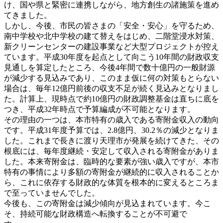
け、国や県と緊密に連携しながら、地方創生の諸施策を進め
てきました。
しかし、今後、市民の皆さまの「安全・安心」を守るため、
南中学校や北中学校の建て替えをはじめ、二階堂浸水対策、
新クリーンセンターの建設事業など大型プロジェクトが控え
ています。平成30年度を起点として向こう10年間の財政収支
見通しを算定したところ、今後4年間で数十億円の一般財源
が減少する見込みであり、このまま仮に何の対策もとらない
場合は、毎年12億円前後の収支不足が続く見込みとなりまし
た。計算上、現時点で約10億円の財政調整基金は直ちに底を
つき、平成32年時点で予算編成が不可能となります。
その理由の一つは、本市特有の歳入である寄附金収入の動向
です。平成31年度予算では、2.8億円、30.2％の減少となりま
した。これまで長きに渡り天理市が発展を続けてきた、その
根底には、毎年度継続・安定して収入される寄附金がありま
した。本来寄附金は、臨時的な要素が強い歳入ですが、本市
特有の事情により多額の寄附金が継続的に収入されることか
ら、これに依存する財政的な体質を根本的に変えるところま
で至っていませんでした。
今後も、この寄附金は減少傾向が見込まれています。今こ
そ、持続可能な財政構造へ転換することが不可避で