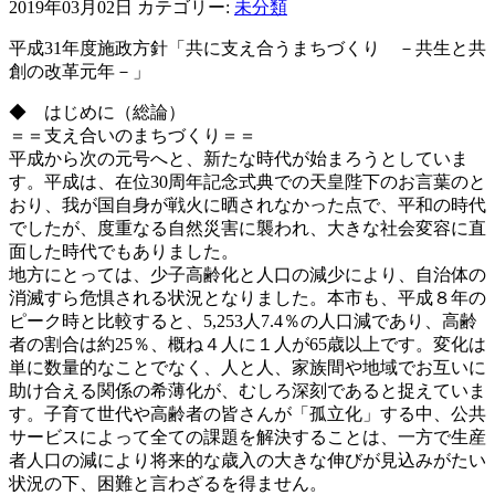
2019年03月02日
カテゴリー:
未分類
平成31年度施政方針「共に支え合うまちづくり －共生と共
創の改革元年－」
◆ はじめに（総論）
＝＝支え合いのまちづくり＝＝
平成から次の元号へと、新たな時代が始まろうとしていま
す。平成は、在位30周年記念式典での天皇陛下のお言葉のと
おり、我が国自身が戦火に晒されなかった点で、平和の時代
でしたが、度重なる自然災害に襲われ、大きな社会変容に直
面した時代でもありました。
地方にとっては、少子高齢化と人口の減少により、自治体の
消滅すら危惧される状況となりました。本市も、平成８年の
ピーク時と比較すると、5,253人7.4％の人口減であり、高齢
者の割合は約25％、概ね４人に１人が65歳以上です。変化は
単に数量的なことでなく、人と人、家族間や地域でお互いに
助け合える関係の希薄化が、むしろ深刻であると捉えていま
す。子育て世代や高齢者の皆さんが「孤立化」する中、公共
サービスによって全ての課題を解決することは、一方で生産
者人口の減により将来的な歳入の大きな伸びが見込みがたい
状況の下、困難と言わざるを得ません。