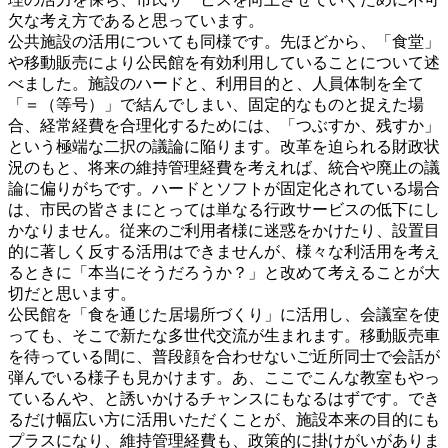
欠な考え方であると思っています。
公共施設の活用についても同様です。先ほどから、「食堂」
や移動販売により公民館を有効利用していることについて述
べました。施設のハードと、利用目的と、人員体制を全て
「＝（等号）」で結んでしまい、固定的なものと捉えた場
合、経常経費を合理化するためには、「つぶすか、残すか」
という極端な二択の議論に陥ります。改革を迫られる財政状
況のもと、将来の維持管理経費を考えれば、統合や廃止の議
論に偏りがちです。ハードとソフトが固定化されている場合
は、市民の皆さまにとっては単なる行政サービスの低下にし
かなりません。従来のご利用者様に迷惑をかけたり、設置目
的に著しく反する活用はできませんが、様々な利活用を考え
るときに「本当にそうだろうか？」と改めて考えることが大
切だと思います。
公民館を「食を通じた居場所づくり」に活用し、会議室を使
っても、そこで新たな多世代交流が生まれます。移動販売車
を待っている間に、普段顔を合わせないご近所同士で会話が
弾んでいる様子も見かけます。あ、ここでこんな教室もやっ
ているんや、と誘いかけるチャンスにもなるはずです。でき
るだけ幅広い方に活用いただくことが、施設本来の目的にも
プラスになり、維持管理経費も、政策的に掛けがいがありま