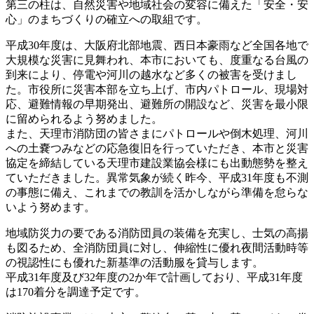
第三の柱は、自然災害や地域社会の変容に備えた「安全・安
心」のまちづくりの確立への取組です。
平成30年度は、大阪府北部地震、西日本豪雨など全国各地で
大規模な災害に見舞われ、本市においても、度重なる台風の
到来により、停電や河川の越水など多くの被害を受けまし
た。市役所に災害本部を立ち上げ、市内パトロール、現場対
応、避難情報の早期発出、避難所の開設など、災害を最小限
に留められるよう努めました。
また、天理市消防団の皆さまにパトロールや倒木処理、河川
への土嚢つみなどの応急復旧を行っていただき、本市と災害
協定を締結している天理市建設業協会様にも出動態勢を整え
ていただきました。異常気象が続く昨今、平成31年度も不測
の事態に備え、これまでの教訓を活かしながら準備を怠らな
いよう努めます。
地域防災力の要である消防団員の装備を充実し、士気の高揚
も図るため、全消防団員に対し、伸縮性に優れ夜間活動時等
の視認性にも優れた新基準の活動服を貸与します。
平成31年度及び32年度の2か年で計画しており、平成31年度
は170着分を調達予定です。