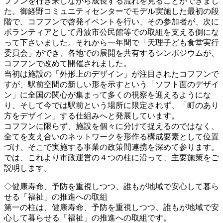
フフンを行き来しながら成長する流れを見ることができまし
た。御経野コミュニティセンターでモデル実施した最初の段
階で、コフフンで啓発イベントを行い、その参加者が、次に
ボランティアとして丹波市公民館等での取組を支える側にな
って下さいました。それから一年間で「天理子ども食堂実行
委員会」ができ、各地での展開を共有するシンポジウムが、
コフフンで改めて開催されました。
当初は施設の「外形上のデザイン」が注目されたコフフンで
すが、駅前空間の新しい形を示すという「ソフト面のデザイ
ン」に全国の関心が集まって多くの視察を迎えるようにな
り、そして今では駅前という場所に限定されず、「町のあり
方をデザイン」する仕組みへと発展しています。
コフフンに限らず、施設を個々に分けて捉えるのではなく、
全てを支え合いのネットワークを形作る構成要素として位置
づけ、そこで実施する事業の政策間連携を深めて参ります。
では、これより市政運営の４つの柱に沿って、主要施策をご
説明します。
◇健康寿命、予防を重視しつつ、誰もが地域で安心して暮ら
せる「福祉」の推進への取組
第一の柱は、健康寿命、予防を重視しつつ、誰もが地域で安
心して暮らせる「福祉」の推進への取組です。