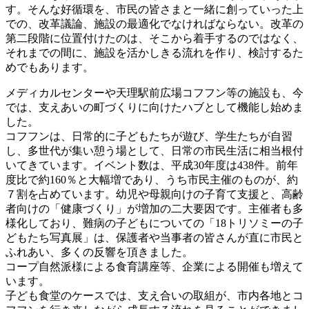
す。そんな好循環を、市民の皆さまと一緒に創っていった上
での、改革議論、施設の最適化でなければならない。改革の
第二段階に位置付けたのは、そこから着手するのではなく、
それまでの間に、施設を活かしきる流れを作り、検討するた
めでもあります。
メディカルセンターや天理駅前広場コフフン等の施設も、今
では、支えあいの町づくりに向けたハブとして機能し始めま
した。
コフフンは、日常的に子どもたちが遊び、学生たちが自習
し、多世代が集い憩う場として、日常の市民生活に相当根付
いてきています。イベント数は、平成30年度は438件。前年
度比で約160％と大幅増であり、うち市民主催のものが、約
７割を占めています。幼児や母親向けの子育て支援と、高齢
者向けの「健康づくり」が増加の二大要因です。主催者も多
様化しており、難病の子どもについての「18トリソミーの子
どもたち写真展」は、保護者や当事者の皆さんが直に市民と
ふれあい、多くの反響を頂きました。
コープ自然派様による食育講座等、企業による開催も増えて
います。
子ども食堂のケースでは、支え合いの取組が、市内各地とコ