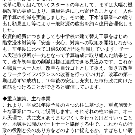
改革に取り組んでいくスタートの年として、まずは大幅な機
構改革の実施により、職員処遇にしわ寄せることなく、人件
費予算の削減を実施しました。その他、下水道事業への繰り
出し額見直し等により一般財源の歳出を約４億円合理化しま
した。
投資的経費につきましても中学校の建て替え工事をはじめ二
階堂浸水対策等「安全・安心」対策への取組を開始しながら
も、前年度に比べて11億6,000万円を削減しています。チー
ム天理市役所が一丸となって予算編成に取り組んだ結果とし
て、改革初年度の削減目標は達成できる見込みです。これか
ら職員一人一人が、改革を自分ゴトとして捉え、働き方改革
とワークライフバランスの改善を行っていけば、改革の第一
期は必ずや成功し、10年後の安定し充実した市行政に向けた
道筋をつけることができると確信しています。
◆重点施策、主な事業
これより、平成31年度予算の４つの柱に基づき、重点施策と
主な事業についてご説明します。それぞれの柱の前に、オー
ル天理で、共に支えあうまちづくりを行うとはどういうこと
か、地域や民間のパートナーと協働する中で、これからの行
政の役割と公のあり方をどのように捉えるか。すばらしい萌