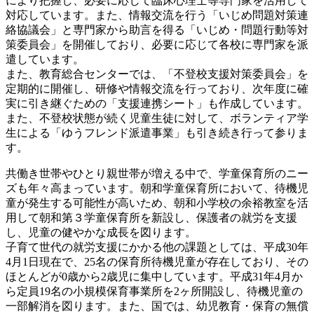
により把握し、必要に応じて臨床心理士等専門家を活用して
対応しています。また、情報交流を行う「いじめ問題対策連
絡協議会」と専門家から助言を得る「いじめ・問題行動等対
策委員会」を開催しており、必要に応じて各校に専門家を派
遣しています。
また、教育総合センターでは、「不登校支援対策委員会」を
定期的に開催し、研修や情報交流を行っており、次年度に確
実に引き継ぐための「支援連携シート」も作成しています。
また、不登校状態が続く児童生徒に対して、ボランティア学
生による「ゆうフレンド派遣事業」も引き続き行って参りま
す。
共働き世帯やひとり親世帯が増える中で、学童保育所のニー
ズも年々高まっています。朝和学童保育所において、待機児
童が発生する可能性が高いため、朝和小学校の余裕教室を活
用して朝和第３学童保育所を新設し、保護者の就労を支援
し、児童の健やかな成長を図ります。
子育て世代の就労支援にかかる他の課題としては、平成30年
4月1日現在で、25名の保育所待機児童が存在しており、その
ほとんどが0歳から2歳児に集中しています。平成31年4月か
ら定員19名の小規模保育事業所を2ヶ所開設し、待機児童の
一部解消を図ります。また、国では、幼児教育・保育の無償