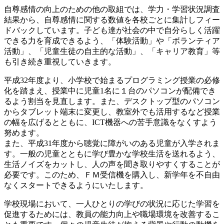
自尊感情の向上のための他の取組では、学力・学習状況調査
結果から、自尊感情に関する数値を各校ごとに集計しフィー
ドバックしています。子ども達が社会の中で自分らしく活躍
できる力を育成できるよう、「体験活動」や「ボランティア
活動」、「児童生徒の自主的な活動」、「キャリア教育」等
も引き続き重視していきます。
平成32年度より、小学校で始まるプログラミング授業の必修
化を踏まえ、授業中に児童1名に１台のパソコンが配備でき
るよう割当を見直します。また、デスクトップ型のパソコン
からタブレット端末に変更し、教室外でも活用するなど授業
の幅を広げるとともに、ICT機器への苦手意識をなくすよう
努めます。
また、平成31年度から聴覚に障がいのある児童が入学されま
す。一般の児童とともに学び豊かな学校生活を送れるよう、
生活ノイズをカットし、人の声を聞き取りやすくすることが
必要です。このため、ＦＭ受信機を購入し、新学年を不自由
なくスタートできるようにいたします。
学校現場において、一人ひとりの学びの状況に応じた学習を
促進するためには、教員の能力向上や職場環境を改善するこ