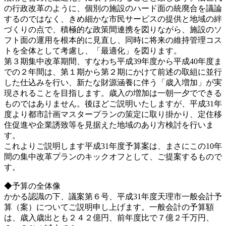
の行政改革のように、個別の施設のハード面の統廃合を議論
するのではなく、きめ細かな市民サービスの提供と地域の絆
づくりの点で、積極的な政策間連携を図りながら、施設のソ
フト面の運用を根本的に見直し、同時に将来の維持管理コス
トを全体として考慮し、「最適化」を図ります。
第３期集中改革期間、すなわち平成39年度から平成40年度ま
での２年間は、第１期から第２期にかけて前述の取組に並行
した仕込みを行い、新たな財源涵養に伴う「歳入増加」が実
現されることを目指します。歳入の増加は一朝一夕でできる
ものではありません。後ほどご説明いたしますが、平成31年
度より都市計画マスタープランの策定に取り掛かり、定住移
住促進や企業誘致等を見据えた地域のあり方検討を行いま
す。
これよりご説明します平成31年度予算案は、まさにこの10年
間の集中改革プランのキックオフとして、ご提案するもので
す。
◆予算の全体像
かかる認識の下、議案第６号、平成31年度天理市一般会計予
算（案）についてご説明申し上げます。一般会計の予算額
は、歳入歳出とも２４２億円、前年度比で７億２千万円、