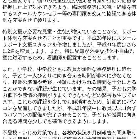
とも重要です。個々の児童生徒が抱える背景や行動の動機を
把握した上で対応できるよう、臨床業務等に知識・経験を有
するスクールカウンセラー等の専門家を交えて協議できる体
制を充実させて参ります。
特別支援が必要な児童・生徒が増えていることから、サポー
ト体制を充実させることが重要です。平成28年度にスクール
サポート支援スタッフを倍増しましたが、平成31年度はさら
に2名を増員します。また、特に配慮が必要な肢体不自由児
童に対応するため、看護師を配置することとします。
また、小学校、中学校ともに教員が煩雑な事務処理に追わ
れ、子ども一人ひとりに向き合える時間が非常に少なくな
り、授業の準備や考察、検証にかけられる時間を十分にとる
ことができない課題が生じています。その結果、子どもの学
力低下や感情の抑制がうまくできないなどの弊害も生じてい
ます。これらの課題を少しでも解消するため、計画的にパソ
コンを配備してきましたが、平成31年度中に教員1人に1台ず
つパソコンの配備を完了させることで、子どもや授業に向き
合える時間を少しでも確保できるようにします。
不登校・いじめ対策では、各校の状況を月例報告と聞き取り