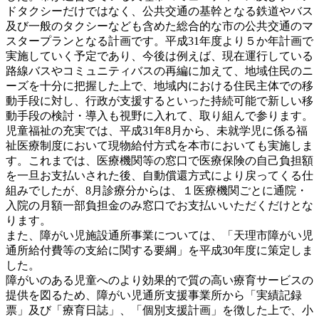
ドタクシーだけではなく、公共交通の基幹となる鉄道やバス
及び一般のタクシーなども含めた総合的な市の公共交通のマ
スタープランとなる計画です。平成31年度より５か年計画で
実施していく予定であり、今後は例えば、現在運行している
路線バスやコミュニティバスの再編に加えて、地域住民のニ
ーズを十分に把握した上で、地域内における住民主体での移
動手段に対し、行政が支援するといった持続可能で新しい移
動手段の検討・導入も視野に入れて、取り組んで参ります。
児童福祉の充実では、平成31年8月から、未就学児に係る福
祉医療制度において現物給付方式を本市においても実施しま
す。これまでは、医療機関等の窓口で医療保険の自己負担額
を一旦お支払いされた後、自動償還方式により戻ってくる仕
組みでしたが、8月診療分からは、１医療機関ごとに通院・
入院の月額一部負担金のみ窓口でお支払いいただくだけとな
ります。
また、障がい児施設通所事業については、「天理市障がい児
通所給付費等の支給に関する要綱」を平成30年度に策定しま
した。
障がいのある児童へのより効果的で質の高い療育サービスの
提供を図るため、障がい児通所支援事業所から「実績記録
票」及び「療育日誌」、「個別支援計画」を徴した上で、小