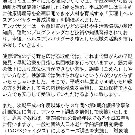
地域コミュニティによる健康づくりでは、平成28年から西長
柄町が市保健師と協働した取組を進め、平成30年には自主的
に健康講座等を企画展開できる人材を育成する「天理市ヘル
スアンバサダー養成講座」を開催されました。
アンバサダーは、救急処置のなどの実技や生活習慣病の基礎
知識、運動のプログラミングなど技術や知識習得されてお
り、今後、ヘルスアンバサダーを核とした地域の活動を市も
応援していきます。
健康増進のすそ野を広げる取組では、これまで胃がんの早期
発見・早期治療を目指し集団検診を行っていますが、筋力等
の低下により立位保持ができない方や、誤嚥（ごえん）しや
すい方など、検診車では受けられないという方が少なからず
いらっしゃいました。そこで、平成31年度より50歳から69歳
の方を対象として胃の内視鏡検査を実施し、立位保持できな
い方でも安心して受診していただけるように致します。
また、次期平成33年度以降から３年間の第8期介護保険事業
計画策定に向け、アンケート調査を前倒しで実施いたしま
す。通常であれば、第7期計画の最終年度である平成32年度
に行いますが、一般社団法人日本老年学的評価研究機構
（JAGESジェイジス）によるニーズ調査を実施し、対象地