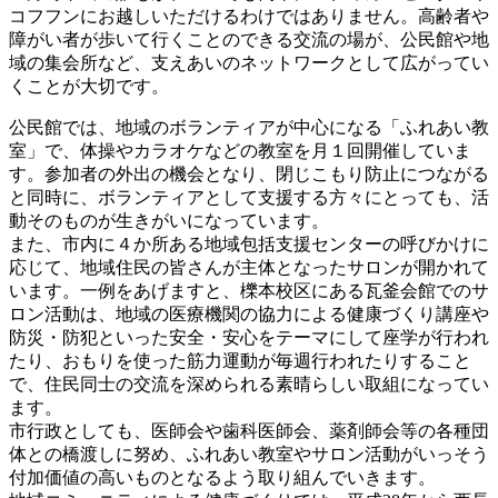
コフフンにお越しいただけるわけではありません。高齢者や
障がい者が歩いて行くことのできる交流の場が、公民館や地
域の集会所など、支えあいのネットワークとして広がってい
くことが大切です。
公民館では、地域のボランティアが中心になる「ふれあい教
室」で、体操やカラオケなどの教室を月１回開催していま
す。参加者の外出の機会となり、閉じこもり防止につながる
と同時に、ボランティアとして支援する方々にとっても、活
動そのものが生きがいになっています。
また、市内に４か所ある地域包括支援センターの呼びかけに
応じて、地域住民の皆さんが主体となったサロンが開かれて
います。一例をあげますと、櫟本校区にある瓦釜会館でのサ
ロン活動は、地域の医療機関の協力による健康づくり講座や
防災・防犯といった安全・安心をテーマにして座学が行われ
たり、おもりを使った筋力運動が毎週行われたりすること
で、住民同士の交流を深められる素晴らしい取組になってい
ます。
市行政としても、医師会や歯科医師会、薬剤師会等の各種団
体との橋渡しに努め、ふれあい教室やサロン活動がいっそう
付加価値の高いものとなるよう取り組んでいきます。