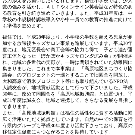
お力添えをお願いしたいと存じます。福住小学校では、少人
数の強みを活かし、ＡＬＴやオンライン英会話など特色のあ
る教育を引き続き進めていきます。また、平成31年度は、中
学校の小規模特認校導入や小中一貫での教育の推進に向けて
も準備を進めます。
福住では、平成28年度より、小学校の半数を超える児童が参
加する放課後キッズサロン事業も進展しています。平成30年
度には、地元区長会や商工会等の協力も得て、子ども達が運
営主体となった「ぽかぽかキッズサロン夕涼み会」が開催さ
れ、地域の多世代の笑顔が、一時は閉鎖されていた幼稚園に
集まりました。これまで本事業は、「高原地区まちづくり協
議会」のプロジェクトの一環とすることで旧園舎を開放し、
大和高原で酒米プロジェクト等にも取り組んでいるNPO法
人誠友会が、地域貢献活動として行って下さいました。平成
30年に、改めて同園舎を「高原地域振興館」と位置づけ、平
成31年度は誠友会、地域と連携して、さらなる発展を目指し
て参ります。
また、「高原地域振興館」は福住の活性化に資する活動に幅
広く活用いただく拠点としています。自然の中での保育を行
う県内グループも平成30年度より活動下さっており、高原の
移住定住促進にもつながることを期待しています。