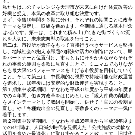
す。
私たちはこのチャレンジを天理市が未来に向けた体質改善の
好機と捉え、本気の改革に取り組む決意です。
まず、今後10年間を３期に分け、それぞれの期間ごとに改革
テーマを設定し、取組を進めます。全期間に通じる基本理念
は3点です。第一は、これまで積み上げてきた街づくりの流
れを大切に、未来志向型の取組を行うこと。
第二は、市役所が責任をもって直接行うべきサービスを堅持
し、地域社会の抱える課題の解決や活力の創造において、民
をパートナーと位置付け、市もともに汗をかきながらそれぞ
れの事業の範囲を柔軟に見直すことで、ミニマムでありなが
らも最大限のパフォーマンスを上げる市役所を目指していく
こと。そして第三は、中長期的な視野で持続可能な財政運営
を追求し、10年後には安定的な財政運営を実現すること。
第１期集中改革期間、すなわち平成31年度から平成34年度ま
での４年間、働き方改革をはじめとした「総人件費の削減」
をメインテーマとして取組を開始し、併せて「官民の役割見
直し」や「各種繰出金の見直し」等数多くのテーマに一気に
着手します。
第２期集中改革期間、すなわち平成35年度から平成38年度ま
での4年間は、人口減少時代を見据えた「公共施設の柔軟な
活用を含めた最適化」に取り掛かることと致します。旧世代