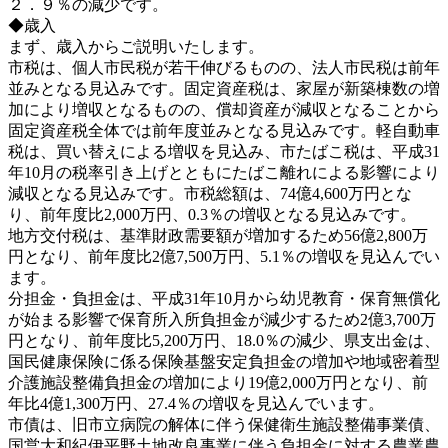
２．９％の減少です。
◆歳入
まず、歳入からご説明いたします。
市税は、個人市民税が若干伸びるものの、法人市民税は前年
並みとなる見込みです。固定資産税は、家屋が新築棟数の増
加により増収となるものの、償却資産が減収となることから
固定資産税全体では前年度並みとなる見込みです。軽自動車
税は、買い替えによる増収を見込み、市たばこ税は、平成31
年10月の税率引き上げとともにたばこ離れによる影響により
減収となる見込みです。市税総額は、74億4,600万円とな
り、前年度比2,000万円、0.3％の増収となる見込みです。
地方交付税は、基準財政需要額が増加するため56億2,800万
円となり、前年度比2億7,500万円、5.1％の増収を見込んでい
ます。
分担金・負担金は、平成31年10月から幼児教育・保育無償化
が始まる影響で保育所入所負担金が減少するため2億3,700万
円となり、前年度比5,200万円、18.0％の減少、県支出金は、
国民健康保険に係る保険基盤安定負担金の増加や地域密着型
介護施設整備負担金の増加により19億2,000万円となり、前
年比4億1,300万円、27.4％の増収を見込んでいます。
市債は、旧市立病院の解体に伴う保健衛生施設整備事業債、
国営大和紀伊平野土地改良事業に伴う負担金に対する農業農