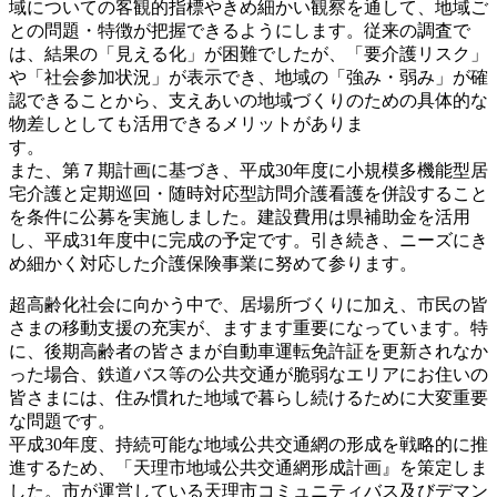
域についての客観的指標やきめ細かい観察を通して、地域ご
との問題・特徴が把握できるようにします。従来の調査で
は、結果の「見える化」が困難でしたが、「要介護リスク」
や「社会参加状況」が表示でき、地域の「強み・弱み」が確
認できることから、支えあいの地域づくりのための具体的な
物差しとしても活用できるメリットがありま
す。
また、第７期計画に基づき、平成30年度に小規模多機能型居
宅介護と定期巡回・随時対応型訪問介護看護を併設すること
を条件に公募を実施しました。建設費用は県補助金を活用
し、平成31年度中に完成の予定です。引き続き、ニーズにき
め細かく対応した介護保険事業に努めて参ります。
超高齢化社会に向かう中で、居場所づくりに加え、市民の皆
さまの移動支援の充実が、ますます重要になっています。特
に、後期高齢者の皆さまが自動車運転免許証を更新されなか
った場合、鉄道バス等の公共交通が脆弱なエリアにお住いの
皆さまには、住み慣れた地域で暮らし続けるために大変重要
な問題です。
平成30年度、持続可能な地域公共交通網の形成を戦略的に推
進するため、「天理市地域公共交通網形成計画』を策定しま
した。市が運営している天理市コミュニティバス及びデマン