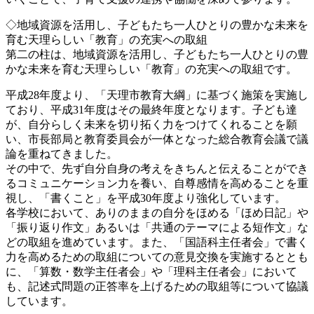
◇地域資源を活用し、子どもたち一人ひとりの豊かな未来を
育む天理らしい「教育」の充実への取組
第二の柱は、地域資源を活用し、子どもたち一人ひとりの豊
かな未来を育む天理らしい「教育」の充実への取組です。
平成28年度より、「天理市教育大綱」に基づく施策を実施し
ており、平成31年度はその最終年度となります。子ども達
が、自分らしく未来を切り拓く力をつけてくれることを願
い、市長部局と教育委員会が一体となった総合教育会議で議
論を重ねてきました。
その中で、先ず自分自身の考えをきちんと伝えることができ
るコミュニケーション力を養い、自尊感情を高めることを重
視し、「書くこと」を平成30年度より強化しています。
各学校において、ありのままの自分をほめる「ほめ日記」や
「振り返り作文」あるいは「共通のテーマによる短作文」な
どの取組を進めています。また、「国語科主任者会」で書く
力を高めるための取組についての意見交換を実施するととも
に、「算数・数学主任者会」や「理科主任者会」において
も、記述式問題の正答率を上げるための取組等について協議
しています。