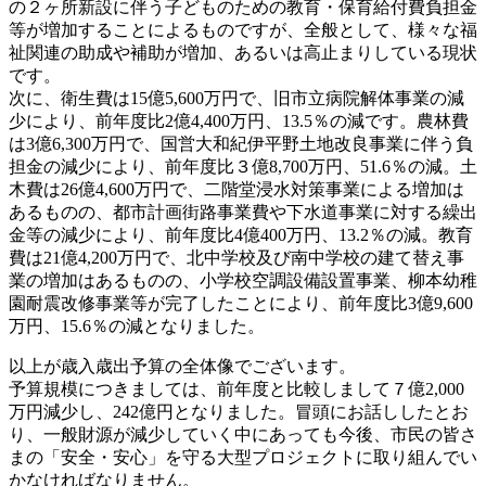
の２ヶ所新設に伴う子どものための教育・保育給付費負担金
等が増加することによるものですが、全般として、様々な福
祉関連の助成や補助が増加、あるいは高止まりしている現状
です。
次に、衛生費は15億5,600万円で、旧市立病院解体事業の減
少により、前年度比2億4,400万円、13.5％の減です。農林費
は3億6,300万円で、国営大和紀伊平野土地改良事業に伴う負
担金の減少により、前年度比３億8,700万円、51.6％の減。土
木費は26億4,600万円で、二階堂浸水対策事業による増加は
あるものの、都市計画街路事業費や下水道事業に対する繰出
金等の減少により、前年度比4億400万円、13.2％の減。教育
費は21億4,200万円で、北中学校及び南中学校の建て替え事
業の増加はあるものの、小学校空調設備設置事業、柳本幼稚
園耐震改修事業等が完了したことにより、前年度比3億9,600
万円、15.6％の減となりました。
以上が歳入歳出予算の全体像でございます。
予算規模につきましては、前年度と比較しまして７億2,000
万円減少し、242億円となりました。冒頭にお話ししたとお
り、一般財源が減少していく中にあっても今後、市民の皆さ
まの「安全・安心」を守る大型プロジェクトに取り組んでい
かなければなりません。