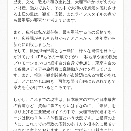
歴史、文化、教えの積み重ねは、天理市のかけがえのな
い財産、魅力であり、その中で大和の原風景を感じさせ
る山辺の道は、観光・広報、またライフスタイルの点で
も最重要の要素だと考えています。
また、広報は私が就任後、最も重視する市の業務であ
り、広報課がそもそも無かったところから、本年度から
新たに創設しました。
そして、観光担当部署とも一緒に、様々な発信を日々心
がけており（FBもその一環ですが）、私も県や国の観光
プロモーションには必ず自分自身で参加し、東京を含め
て各種メディアや旅行者に直接働きかけを行っていま
す。また、報道・観光関係者が市近辺に来る情報があれ
ば、どこにでも出向き、可能な限り市内にも連れてきて
案内を心がけているところです。
しかし、これまでの現実は、日本最古の神宮や日本最古
の官道など、資産に事欠かないはずなのに、「奈良」を
取り上げる主要観光ガイドの中で、天理市が関連するペ
ージは概ね０％～３％程度という状況です。ご指摘のよ
うに、これまでの行政の広報のあり方を根本的に反省す
べきだと考えております。ただ、すばらしい魅力に比し