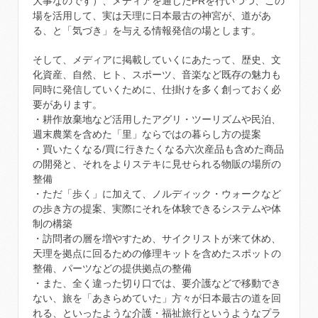
大事なのです）、メディアを通じたPRを行いつつ、この
場を活用して、実は天理に日本最古の神宮が、道があ
る、と「気づき」を与える情報発信の場とします。
そして、メディアに掲載していくにあたって、歴史、文
化資産、自然、ヒト、スポーツ、音楽など既存の魅力も
同時に発信していくために、仕掛けを多く創っておく必
要があります。
・耕作放棄地など活用したアグリ・ツーリズムや民泊、
週末農業を含めた「里」ならではの暮らし方の提案
・買いたくなる/買に行きたくなる六次産品も含めた商品
の開発と、それをよりステキに見せられる物販の場所の
整備
・ただ「歩く」に加えて、ノルディック・ウォークなど
の歩き方の提案、実際にそれを体験できるシステムや体
制の構築
・訪問者の層を増やすため、サイクリストが来て休め、
天理を拠点に回るための修理キットを含めたスポットの
整備、パーツなどの提供拠点の整備
・また、全く違った切り口では、要介護などで移動でき
ない、旅を「あきらめていた」方々が日本最古の道を回
れる、といったような介護・福祉旅行というようなプラ