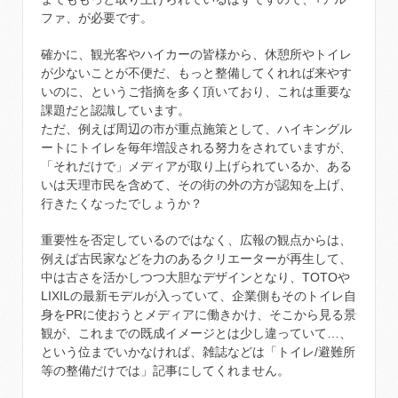
ファ、が必要です。
確かに、観光客やハイカーの皆様から、休憩所やトイレ
が少ないことが不便だ、もっと整備してくれれば来やす
いのに、というご指摘を多く頂いており、これは重要な
課題だと認識しています。
ただ、例えば周辺の市が重点施策として、ハイキングル
ートにトイレを毎年増設される努力をされていますが、
「それだけで」メディアが取り上げられているか、ある
いは天理市民を含めて、その街の外の方が認知を上げ、
行きたくなったでしょうか？
重要性を否定しているのではなく、広報の観点からは、
例えば古民家などを力のあるクリエーターが再生して、
中は古さを活かしつつ大胆なデザインとなり、TOTOや
LIXILの最新モデルが入っていて、企業側もそのトイレ自
身をPRに使おうとメディアに働きかけ、そこから見る景
観が、これまでの既成イメージとは少し違っていて…、
という位までいかなければ、雑誌などは「トイレ/避難所
等の整備だけでは」記事にしてくれません。