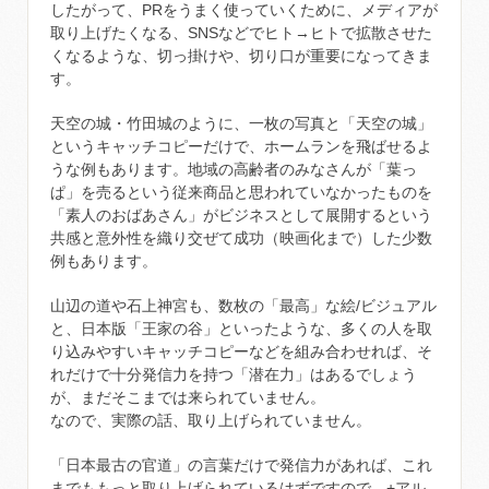
したがって、PRをうまく使っていくために、メディアが
取り上げたくなる、SNSなどでヒト→ヒトで拡散させた
くなるような、切っ掛けや、切り口が重要になってきま
す。
天空の城・竹田城のように、一枚の写真と「天空の城」
というキャッチコピーだけで、ホームランを飛ばせるよ
うな例もあります。地域の高齢者のみなさんが「葉っ
ぱ」を売るという従来商品と思われていなかったものを
「素人のおばあさん」がビジネスとして展開するという
共感と意外性を織り交ぜて成功（映画化まで）した少数
例もあります。
山辺の道や石上神宮も、数枚の「最高」な絵/ビジュアル
と、日本版「王家の谷」といったような、多くの人を取
り込みやすいキャッチコピーなどを組み合わせれば、そ
れだけで十分発信力を持つ「潜在力」はあるでしょう
が、まだそこまでは来られていません。
なので、実際の話、取り上げられていません。
「日本最古の官道」の言葉だけで発信力があれば、これ
までももっと取り上げられているはずですので、+アル