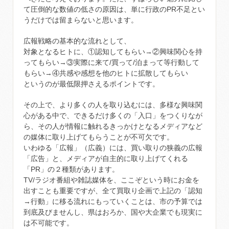
て圧倒的な数値の低さの原因は、単に行政のPR不足とい
うだけでは留まらないと思います。
広報戦略の基本的な流れとして、
対象となるヒトに、①認知してもらい→②興味関心を持
ってもらい→③実際に来て/買って/泊まって等行動して
もらい→④共感や感想を他のヒトに拡散してもらい
というのが最低限押さえるポイントです。
その上で、より多くの人を取り込むには、多様な興味関
心がある中で、できるだけ多くの「入口」をつくりなが
ら、その人が情報に触れるきっかけとなるメディアなど
の媒体に取り上げてもらうことが不可欠です。
いわゆる「広報」（広義）には、買い取りの狭義の広報
「広告」と、メディアが自主的に取り上げてくれる
「PR」の２種類があります。
TV/ラジオ番組や雑誌媒体を、ここぞという時にお金を
出すことも重要ですが、全て買取り企画で上記の「認知
→行動」に移る流れにもっていくことは、市の予算では
到底及びませんし、県はおろか、国や大企業でも現実に
は不可能です。