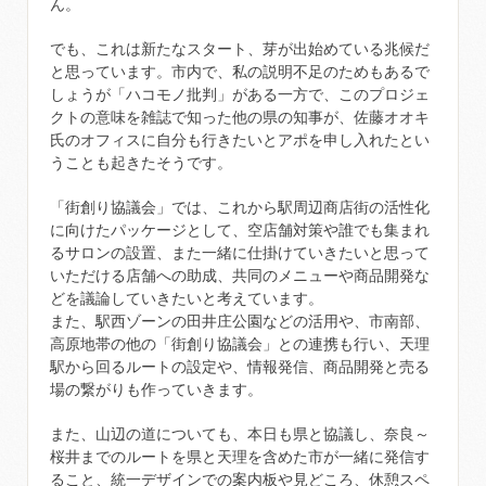
ん。
でも、これは新たなスタート、芽が出始めている兆候だ
と思っています。市内で、私の説明不足のためもあるで
しょうが「ハコモノ批判」がある一方で、このプロジェ
クトの意味を雑誌で知った他の県の知事が、佐藤オオキ
氏のオフィスに自分も行きたいとアポを申し入れたとい
うことも起きたそうです。
「街創り協議会」では、これから駅周辺商店街の活性化
に向けたパッケージとして、空店舗対策や誰でも集まれ
るサロンの設置、また一緒に仕掛けていきたいと思って
いただける店舗への助成、共同のメニューや商品開発な
どを議論していきたいと考えています。
また、駅西ゾーンの田井庄公園などの活用や、市南部、
高原地帯の他の「街創り協議会」との連携も行い、天理
駅から回るルートの設定や、情報発信、商品開発と売る
場の繋がりも作っていきます。
また、山辺の道についても、本日も県と協議し、奈良～
桜井までのルートを県と天理を含めた市が一緒に発信す
ること、統一デザインでの案内板や見どころ、休憩スペ