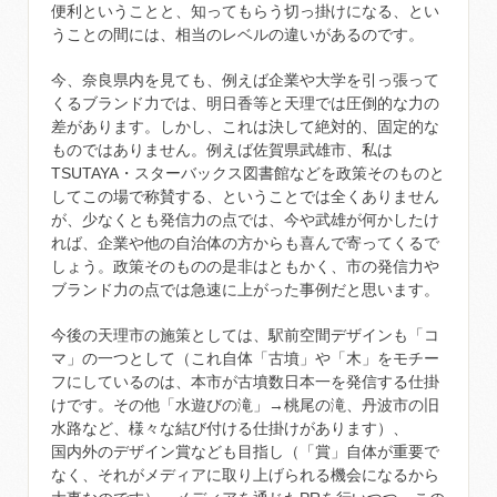
便利ということと、知ってもらう切っ掛けになる、とい
うことの間には、相当のレベルの違いがあるのです。
今、奈良県内を見ても、例えば企業や大学を引っ張って
くるブランド力では、明日香等と天理では圧倒的な力の
差があります。しかし、これは決して絶対的、固定的な
ものではありません。例えば佐賀県武雄市、私は
TSUTAYA・スターバックス図書館などを政策そのものと
してこの場で称賛する、ということでは全くありません
が、少なくとも発信力の点では、今や武雄が何かしたけ
れば、企業や他の自治体の方からも喜んで寄ってくるで
しょう。政策そのものの是非はともかく、市の発信力や
ブランド力の点では急速に上がった事例だと思います。
今後の天理市の施策としては、駅前空間デザインも「コ
マ」の一つとして（これ自体「古墳」や「木」をモチー
フにしているのは、本市が古墳数日本一を発信する仕掛
けです。その他「水遊びの滝」→桃尾の滝、丹波市の旧
水路など、様々な結び付ける仕掛けがあります）、
国内外のデザイン賞なども目指し（「賞」自体が重要で
なく、それがメディアに取り上げられる機会になるから