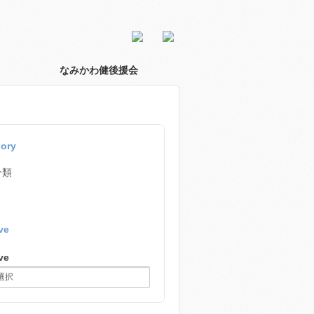
なみかわ健後援会
ory
分類
ve
ve