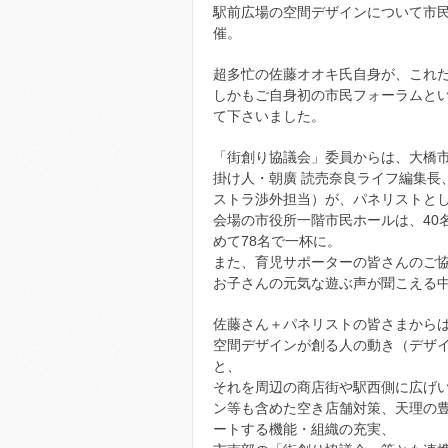
駅前広場の空間デザインについて市
催。
超多忙の佐藤オオキ氏自身が、これ
しかもご自身初の市民フォーラムとい
て下さいました。
「街創り協議会」委員からは、大橋
掛け人・朝廣 読売奈良ライフ編集長
ストラ渉外担当）が、パネリストと
会場の市役所一階市民ホールは、40
めて78名で一杯に。
また、育児サポーターの皆さんのご協
お子さんの元気な遊ぶ声が聞こえる
佐藤さん＋パネリストの皆さまから
空間デザインが創る人の動き（デザ
と、
それを周辺の商店街や駅西側に広げ
ン等も含めた空き店舗対策、天理の
ートする機能・組織の充実、