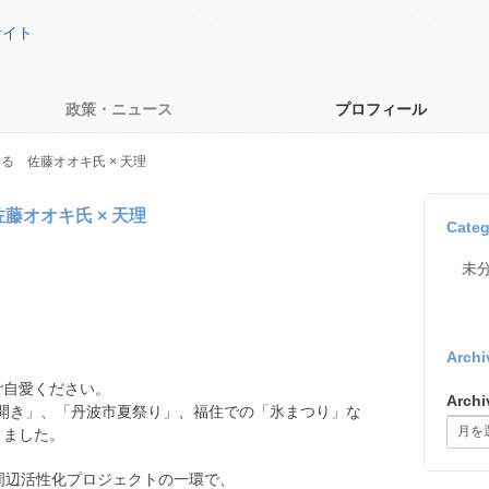
政策・ニュース
プロフィール
る 佐藤オオキ氏 × 天理
藤オオキ氏 × 天理
Categ
未
Archi
ご自愛ください。
Archi
の滝開き」、「丹波市夏祭り」、福住での「氷まつり」な
りました。
周辺活性化プロジェクトの一環で、