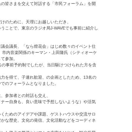
民の皆さまを交えて対話する「市民フォーラム」を開
だけのために、天理にお越しいただき、
うことで、東京のラジオ局J-WAVEでも事前に紹介し
市議会議長、「なら燈花会」はじめ数々のイベント仕
、市内音楽関係のキーマン・上田隆氏（シティオーケ
して参加。
名の事前予約制でしたが、当日駆けつけられた方を含
力を得て、子連れ歓迎、の企画としたため、13名の
中でのフォーラムとなりました。
は、参加者との対話も交え、
イナー自身も、良い意味で予想しないような）や活気
いくためのアイデアや課題、ゲストハウスや交流サロ
豊かな歴史、文化の発信、文化活動などをコーディネ