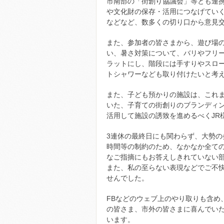
市南部の「街創り協議会」等とも連
や文化財の保存・活用につなげてい
などなど、数多くの切り口から意見
また、参加者の皆さまから、遊び場
い、暑さ対策について、バリやフリ
ラットにし、階段には手すりやスロ
トシャワーなども取り付けたいと考
また、子ども預かりの施設は、これま
いた、子育ての街創りのブランディ
活用して施設の誘致を進めるべくJR
3連休の最終日にも関わらず、大勢の
時間等の制約のため、なかなか全て
なご指摘にもお答えしきれていない
また、私の至らない表現などでご不
せんでした。
FBなどのウェブ上のやり取りも含め
の皆さま、市外の皆さまに喜んでい
います。