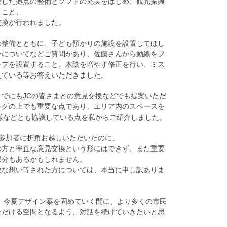
携した拠点の整備とソフトの充実をはじめ、観光振興
くこと、
交換が行われました。
の整備とともに、子ども預かりの施設を設置してほし
ーについてなどご質問があり、佐藤さんから動線をフ
ープを設置すること、木陰を増やす修正を行い、ミス
えている等お答えいただきました。
でにもJCの皆さまとの意見交換などでも提案いただ
ングの上でも重要な点であり、エリア内のスペースを
様などとも協議している点を私からご紹介しました。
参加者に折角お越しいただいたのに、
の方と率直な意見交換という形にはできず、また重要
部分もあるかもしれません。
快な想い等された方については、本当に申し訳ありま
、今夏デザイン案を固めていく間に、より多くの市民
ただける空間となるよう、対話を続けていきたいと思