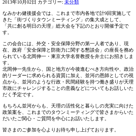
2013年10月02日
カテゴリー:
未分類
なみかわ健後援会では、これまで市内各地で計9回実施して
きた「街づくりタウンミーティング」の集大成として、
「共に創る明日の天理」総大会を下記のとおり開催予定で
す。
この会合には、外交・安全保障分野の第一人者であり、現
在、政府「安全保障と防衛力に関する懇談会」の座長を務め
られている北岡伸一・東京大学名誉教授を弁士にお招きしま
す。
北岡伸一先生から、国と地方が今後進むべき方向性や、政治
的リーダーに求められる資質に加え、並河の恩師としての視
点から、並河のような行政・民間経験を持つ働き盛りが天理
市政にチャレンジすることの意義などについてもお話しいた
だく予定です。
もちろん並河からも、天理の活性化と暮らしの充実に向けた
政策案を、これまでのタウンミーティングで皆さまからいた
だいたご関心・ご質問を中心にお話いたします。
皆さまのご参加を心よりお待ち申し上げております。