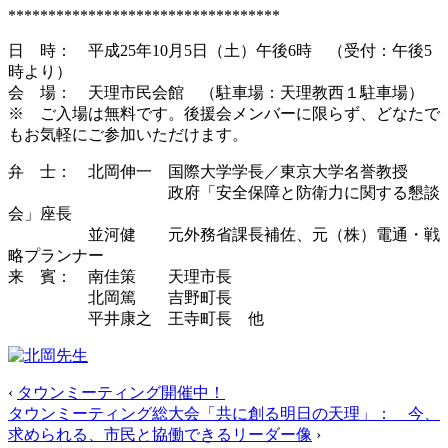
**********************************
日 時： 平成25年10月5日（土）午後6時 （受付：午後5
時より）
会 場： 天理市民会館 （駐車場：天理教西１駐車場）
※ ご入場は無料です。後援会メンバーに限らず、どなたで
もお気軽にご参加いただけます。
弁 士： 北岡伸一 国際大学学長／東京大学名誉教授
政府「安全保障と防衛力に関する懇談
会」座長
並河健 元外務省課長補佐、元（株）電通・戦
略プランナー
来 賓： 南佳策 天理市長
北岡篤 吉野町長
平井康之 王寺町長 他
‹
タウンミーティング開催中！
タウンミーティング総大会「共に創る明日の天理」： 今、
求められる、市民と協働できるリーダー像
›