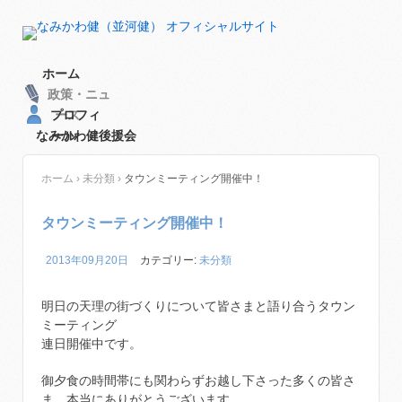
ホーム
政策・ニュ
プロフィ
ース
なみかわ健後援会
ール
ホーム
›
未分類
›
タウンミーティング開催中！
タウンミーティング開催中！
2013年09月20日
カテゴリー:
未分類
明日の天理の街づくりについて皆さまと語り合うタウン
ミーティング
連日開催中です。
御夕食の時間帯にも関わらずお越し下さった多くの皆さ
ま、本当にありがとうございます。