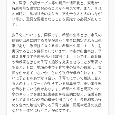
み、医療・介護サービス等の費用の適正化と、安定かつ
持続可能な運営に努めることが不可欠です。また、それ
と同時に、地域社会のあり方、支え合う人と人のつなが
り等が、重要な要素となることを認識する必要がありま
す。
少子化についても、同様です。希望出生率とは、市民の
結婚や出産に関する希望が適った場合に想定される出生
率であり、政府は２０２５年に希望出生率「１．８」を
実現することを目標としています。本市の出生率は、平
成２６年度で全国平均とほぼ同じ１．４台です。保育園
や幼稚園をはじめ子育て施設を充実させることが重要で
あるとともに、地域の中で子育て中の親等が孤立し、負
担をかかえていないか、という視点が求められます。互
いに子どもをあずかり合い、子育てについて相談し合え
る人のネットワークが生きている離島等で、高い出生率
が示されている例があります。希望出生率と現実の出生
率のギャップを生む阻害要因を複合的に捉え、保護者間
そして多世代の交流の機会や拠点づくり、各種相談の強
化を含めた地域で育てる子育て施策、同居や近居の支援
などを一体的に行うことが必要です。