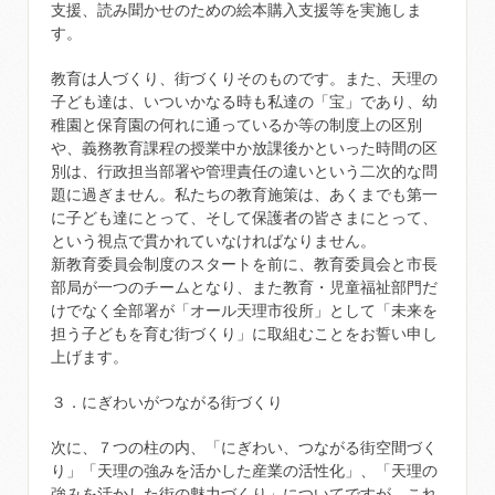
支援、読み聞かせのための絵本購入支援等を実施しま
す。
教育は人づくり、街づくりそのものです。また、天理の
子ども達は、いついかなる時も私達の「宝」であり、幼
稚園と保育園の何れに通っているか等の制度上の区別
や、義務教育課程の授業中か放課後かといった時間の区
別は、行政担当部署や管理責任の違いという二次的な問
題に過ぎません。私たちの教育施策は、あくまでも第一
に子ども達にとって、そして保護者の皆さまにとって、
という視点で貫かれていなければなりません。
新教育委員会制度のスタートを前に、教育委員会と市長
部局が一つのチームとなり、また教育・児童福祉部門だ
けでなく全部署が「オール天理市役所」として「未来を
担う子どもを育む街づくり」に取組むことをお誓い申し
上げます。
３．にぎわいがつながる街づくり
次に、７つの柱の内、「にぎわい、つながる街空間づく
り」「天理の強みを活かした産業の活性化」、「天理の
強みを活かした街の魅力づくり」についてですが、これ