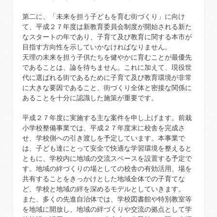
第二に、「未来を担う子どもを育む街づくり」に向け
て、平成２７年度は新教育委員会制度が開始される新た
なスタートの年であり、子育て及び教育に関する本市が
目指す方向性を示していかなければなりません。
天理の未来を担う子供たちを健やかに育むことが最優先
であることは、論を待ちません。これに加えて、現役世
代に選ばれる街であるために子育て及び教育環境が非常
に大きな要因であること、街づくり全体と密接な関係に
あることを十分に認識した施策が重要です。
平成２７年度に実施する主な案件を申し上げます。前栽
小学校整備事業では、平成２７年度末に校舎を完成さ
せ、学校側への引き渡しを予定しています。本事業で
は、子ども達にとって安全で快適な学習環境を整えると
ともに、学校内に地域の交流スペースを設置する予定で
す。地域の絆づくりの場としての校舎の有効活用、場を
共有することをきっかけとした地域全体での子育てな
ど、学校と地域の絆を深めるモデルとしていきます。
また、多くの先進自治体では、学校図書館や特別教室等
を地域に開放し、地域の絆づくりや交流の拠点として学