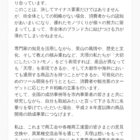
り合っています。
このことは、決してマイナス要素だけではありません
が、街全体としての戦略がない場合、消費者からの認知
があいまいになり、優れたモノづくりが個々の努力に留
まってしまって、市全体のブランド力に結びつける力が
薄れてしまいかねません。
専門家の知見を活用しながら、里山の風情や、歴史と文
化、そして教えの積み重ねなど、天理の私たちが「大切
にしたいコト/モノ」をどう表現すれば、産品が異なって
も「天理」を表現できるか、そして大都市や海外におい
ても通用する商品力を持つことができるか。可視化のた
めのツール開発を行うとともに、消費者や観光客のター
ゲットに応じたＰＲ戦略の立案を行います。
そして、全国の成功事例等を市内事業者の皆さまと共に
研究しながら、自分も取組みたいと言って下さる方に名
乗りを挙げていただいた場合、平成２８年度以降の商品
開発の助成事業につなげます。
私は、これまで商工会や各種商工連盟の皆さまとの意見
交換や、異業種交流会等を通じて、天理は想いをもって