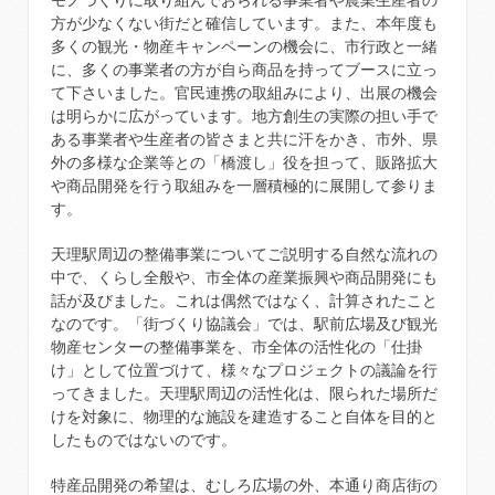
モノづくりに取り組んでおられる事業者や農業生産者の
方が少なくない街だと確信しています。また、本年度も
多くの観光・物産キャンペーンの機会に、市行政と一緒
に、多くの事業者の方が自ら商品を持ってブースに立っ
て下さいました。官民連携の取組みにより、出展の機会
は明らかに広がっています。地方創生の実際の担い手で
ある事業者や生産者の皆さまと共に汗をかき、市外、県
外の多様な企業等との「橋渡し」役を担って、販路拡大
や商品開発を行う取組みを一層積極的に展開して参りま
す。
天理駅周辺の整備事業についてご説明する自然な流れの
中で、くらし全般や、市全体の産業振興や商品開発にも
話が及びました。これは偶然ではなく、計算されたこと
なのです。「街づくり協議会」では、駅前広場及び観光
物産センターの整備事業を、市全体の活性化の「仕掛
け」として位置づけて、様々なプロジェクトの議論を行
ってきました。天理駅周辺の活性化は、限られた場所だ
けを対象に、物理的な施設を建造すること自体を目的と
したものではないのです。
特産品開発の希望は、むしろ広場の外、本通り商店街の