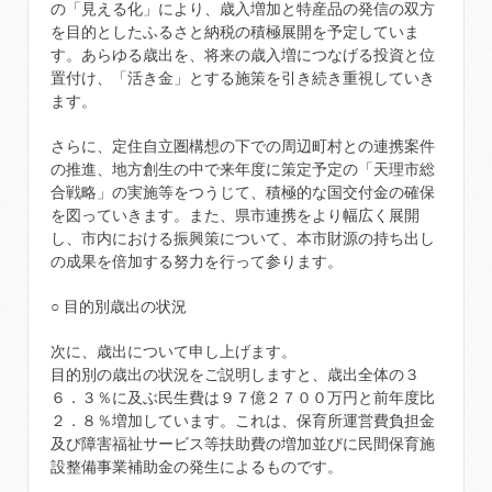
の「見える化」により、歳入増加と特産品の発信の双方
を目的としたふるさと納税の積極展開を予定していま
す。あらゆる歳出を、将来の歳入増につなげる投資と位
置付け、「活き金」とする施策を引き続き重視していき
ます。
さらに、定住自立圏構想の下での周辺町村との連携案件
の推進、地方創生の中で来年度に策定予定の「天理市総
合戦略」の実施等をつうじて、積極的な国交付金の確保
を図っていきます。また、県市連携をより幅広く展開
し、市内における振興策について、本市財源の持ち出し
の成果を倍加する努力を行って参ります。
○ 目的別歳出の状況
次に、歳出について申し上げます。
目的別の歳出の状況をご説明しますと、歳出全体の３
６．３％に及ぶ民生費は９７億２７００万円と前年度比
２．８％増加しています。これは、保育所運営費負担金
及び障害福祉サービス等扶助費の増加並びに民間保育施
設整備事業補助金の発生によるものです。