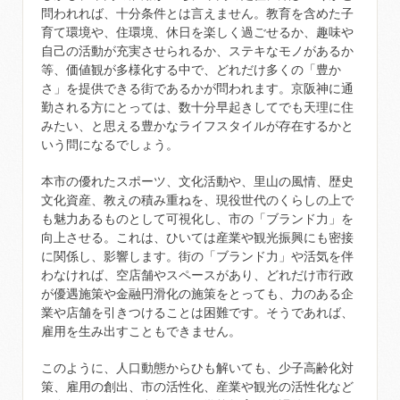
問われれば、十分条件とは言えません。教育を含めた子
育て環境や、住環境、休日を楽しく過ごせるか、趣味や
自己の活動が充実させられるか、ステキなモノがあるか
等、価値観が多様化する中で、どれだけ多くの「豊か
さ」を提供できる街であるかが問われます。京阪神に通
勤される方にとっては、数十分早起きしてでも天理に住
みたい、と思える豊かなライフスタイルが存在するかと
いう問になるでしょう。
本市の優れたスポーツ、文化活動や、里山の風情、歴史
文化資産、教えの積み重ねを、現役世代のくらしの上で
も魅力あるものとして可視化し、市の「ブランド力」を
向上させる。これは、ひいては産業や観光振興にも密接
に関係し、影響します。街の「ブランド力」や活気を伴
わなければ、空店舗やスペースがあり、どれだけ市行政
が優遇施策や金融円滑化の施策をとっても、力のある企
業や店舗を引きつけることは困難です。そうであれば、
雇用を生み出すこともできません。
このように、人口動態からひも解いても、少子高齢化対
策、雇用の創出、市の活性化、産業や観光の活性化など