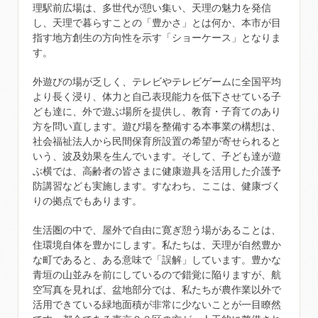
理駅前広場は、多世代が憩い集い、天理の魅力を発信
し、天理で暮らすことの「豊かさ」とは何か、本市が目
指す地方創生の方向性を示す「ショーケース」となりま
す。
外遊びの場が乏しく、テレビやテレビゲームに全国平均
より長く浸り、体力と自己表現能力を低下させている子
ども達に、外で遊ぶ場所を提供し、教育・子育てのあり
方を問い直します。遊び場を整備する本事業の構想は、
社会福祉法人から民間保育所設置の希望が寄せられると
いう、波及効果を生んでいます。そして、子ども達が遊
ぶ横では、高齢者の皆さまに健康遊具を活用した介護予
防講習なども実施します。すなわち、ここは、健康づく
りの拠点でもあります。
生活圏の中で、屋外で自由に寛ぎ憩う場があることは、
住環境自体を豊かにします。私たちは、天理が自然豊か
な町であると、ある意味で「誤解」しています。豊かな
青垣の山並みを前にしているので錯覚に陥りますが、航
空写真を見れば、盆地部分では、私たちが農作業以外で
活用できている緑地面積が非常に少ないことが一目瞭然