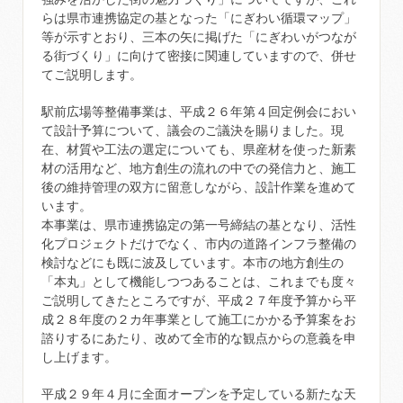
らは県市連携協定の基となった「にぎわい循環マップ」
等が示すとおり、三本の矢に掲げた「にぎわいがつなが
る街づくり」に向けて密接に関連していますので、併せ
てご説明します。
駅前広場等整備事業は、平成２６年第４回定例会におい
て設計予算について、議会のご議決を賜りました。現
在、材質や工法の選定についても、県産材を使った新素
材の活用など、地方創生の流れの中での発信力と、施工
後の維持管理の双方に留意しながら、設計作業を進めて
います。
本事業は、県市連携協定の第一号締結の基となり、活性
化プロジェクトだけでなく、市内の道路インフラ整備の
検討などにも既に波及しています。本市の地方創生の
「本丸」として機能しつつあることは、これまでも度々
ご説明してきたところですが、平成２７年度予算から平
成２８年度の２カ年事業として施工にかかる予算案をお
諮りするにあたり、改めて全市的な観点からの意義を申
し上げます。
平成２９年４月に全面オープンを予定している新たな天