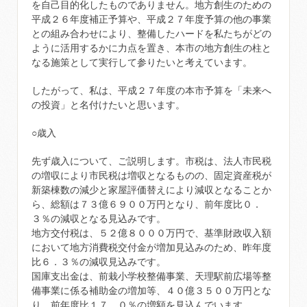
を自己目的化したものでありません。地方創生のための
平成２６年度補正予算や、平成２７年度予算の他の事業
との組み合わせにより、整備したハードを私たちがどの
ように活用するかに力点を置き、本市の地方創生の柱と
なる施策として実行して参りたいと考えています。
したがって、私は、平成２７年度の本市予算を「未来へ
の投資」と名付けたいと思います。
○歳入
先ず歳入について、ご説明します。市税は、法人市民税
の増収により市民税は増収となるものの、固定資産税が
新築棟数の減少と家屋評価替えにより減収となることか
ら、総額は７３億６９００万円となり、前年度比０．
３％の減収となる見込みです。
地方交付税は、５２億８０００万円で、基準財政収入額
において地方消費税交付金が増加見込みのため、昨年度
比６．３％の減収見込みです。
国庫支出金は、前栽小学校整備事業、天理駅前広場等整
備事業に係る補助金の増加等、４０億３５００万円とな
り、前年度比１７．０％の増額を見込んでいます。