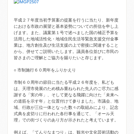
平成２７年度当初予算案の提案を行うに当たり、新年度
における市政の展望と基本姿勢についての所信を申し上
げます。また、議案第１号で述べました国の補正予算を
活用した地域活性化・地域住民生活等緊急支援交付金事
業は、地方創生及び生活支援の上で密接に関連すること
から、併せてご説明いたします。議員各位並びに市民の
皆さまのご理解とご協力を賜りたいと存じます。
○ 市制施行６０周年をふりかえり
市制６０周年の節目に当たる平成２６年度を、私ども
は、天理市発展のため積み重ねられた先人のご尽力に感
謝する「実の年」、そして更なる飛躍に向けた「未来へ
の道筋を示す年」と位置付けて参りました。市議会、地
域、行政が三位一体となった数々の取組みにより、記念
式典を皮切りに行われた各行事を通じて、「オール天
理」での街づくりのあり方が示されたと考えています。
例えば、「てんりなまつり」は、観光や文化芸術活動の