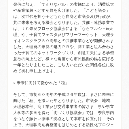
発信に加え、「てんりなバル」の実施により、消費拡大
や産業振興へとすそ野を広げました。「こども議会」
は、次世代を担う子どもたち自身と市議会及び行政が、
共に未来を考える機会となりました。共催・連携事業で
は、ＪＣ奈良ブロック協議会による「ならマルシェin天
理」や、子育てフェスタ及びフリーマーケット、天理ラ
イオンズクラブ５０周年との共催事業などが開催されま
した。天理発の奈良の魅力ＰＲや、商工業と組み合わさ
った子育てのネットワークづくり、創意工夫による学習
意欲の向上など、様々な角度から市民協働の幅を広げる
一年となりましたこと、ご尽力いただいた関係各位に改
めて御礼申し上げます。
○ 未来に向けて撒かれた「種」
そして、市制６０周年の平成２６年度は、まさに未来に
向けた「種」を撒いた年となりました。市議会、地域、
天理教本部、商工業及び交通事業者の皆さま、県や県立
大学等の参画を得た「街づくり協議会」では、奈良県内
をつなぐ賑わい循環の拠点として本市を位置付け、その
上で、天理駅周辺再整備をはじめとする活性化プロジェ