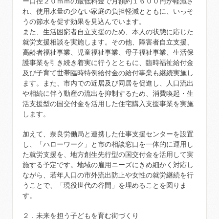
ー口径２０ｍｍの最低料金で月額約１６００円が軽減さ
れ、使用水量の少ない家庭の負担軽減とともに、いっそ
うの節水を促す効果を見込んでいます。
また、生活困窮者自立支援のため、本人の状態に応じた
就労支援相談を実施します。その他、障害者自立支援、
高齢者福祉事業、児童福祉事業、母子福祉事業、生活保
護事業を引き続き着実に行うとともに、臨時福祉給付金
及び子育て世帯臨時特例給付金の給付事業も継続実施し
ます。また、市内での近居及び同居を促進し、人口流出
や相続に伴う動産の流出を抑制するため、消費喚起・生
活支援型の国交付金を活用した住宅購入支援事業を実施
します。
加えて、奈良労働局と連携した仕事支援センターを設置
し、「ハローワーク」と市の相談窓口を一体的に運用し
た就労支援を、地方創生先行型の国交付金を活用して実
施する予定です。地域の雇用ニーズにきめ細かく対応し
ながら、若年人口の市外流出防止や女性の就労継続を行
うことで、「現役世代の谷間」を埋めることを図りま
す。
２．未来を担う子どもを育む街づくり