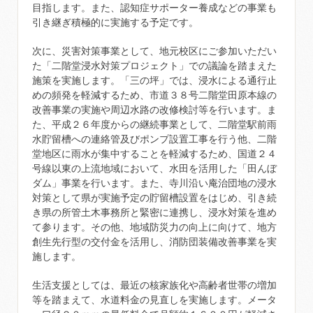
目指します。また、認知症サポーター養成などの事業も
引き継ぎ積極的に実施する予定です。
次に、災害対策事業として、地元校区にご参加いただい
た「二階堂浸水対策プロジェクト」での議論を踏まえた
施策を実施します。「三の坪」では、浸水による通行止
めの頻発を軽減するため、市道３８号二階堂田原本線の
改善事業の実施や周辺水路の改修検討等を行います。ま
た、平成２６年度からの継続事業として、二階堂駅前雨
水貯留槽への連絡管及びポンプ設置工事を行う他、二階
堂地区に雨水が集中することを軽減するため、国道２４
号線以東の上流地域において、水田を活用した「田んぼ
ダム」事業を行います。また、寺川沿い庵治団地の浸水
対策として県が実施予定の貯留槽設置をはじめ、引き続
き県の所管土木事務所と緊密に連携し、浸水対策を進め
て参ります。その他、地域防災力の向上に向けて、地方
創生先行型の交付金を活用し、消防団装備改善事業を実
施します。
生活支援としては、最近の核家族化や高齢者世帯の増加
等を踏まえて、水道料金の見直しを実施します。メータ