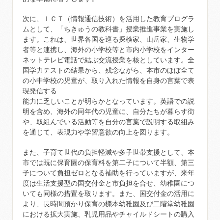
次に、ＩＣＴ（情報通信技術）を活用した教育プログラ
ムとして、「ちきゅうの教科書」授業推進事業を実施し
ます。これは、世界各国を巡る探検家、山岳家、生物学
者等と連携し、海外の小学校等と市内小学校をインター
ネットテレビ電話で結ぶ交流授業を核としています。全
国学力テストの結果から、残念ながら、本市のほぼ全て
の小中学校の児童が、取り入れた情報を自身の言葉で表
現発信する
能力に乏しいことが明らかとなっています。英語での説
明を含め、海外の同年代の児童に、自分たちが暮らす街
や、取組んでいる活動等を自分の言葉で説明する取組み
を通じて、表現力や学習意欲の向上を図ります。
また、子育て世代の負担軽減や多子世帯支援として、本
市では既に保育園の保育料を第二子について半額、第三
子について負担ゼロとなる補助を行っていますが、来年
度は生活支援型の国交付金と市負担を合せ、幼稚園につ
いても同様の措置を取ります。また、国交付金の活用に
より、長時間預かり保育の櫟本幼稚園及び二階堂幼稚園
における拡大実施、乳児用品やチャイルドシートの購入