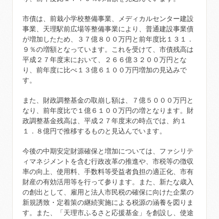
市債は、前栽小学校整備事業、メディカルセンター建設
事業、天理駅前広場等整備事業により、普通建設事業債
が増加したため、３７億８００万円と前年度比１３１．
９％の増額となっています。これを受けて、市債残高は
平成２７年度末において、２６６億３２００万円とな
り、前年度に比べ１３億６１００万円増加の見込みで
す。
また、財政調整基金の取崩し額は、７億５０００万円と
なり、前年度比で１億６１００万円の増となります。財
政調整基金残高は、平成２７年度末の時点では、約１
１．８億円で推移するものと見込んでいます。
今後の中期安定財源確保と増加については、ファシリテ
ィマネジメントを含む行政改革の推進や、市税等の徴収
率の向上、使用料、手数料等受益者負担の適正化、市有
財産の有効活用等を行って参ります。また、新たな歳入
の創出として、雇用と法人市民税の確保に向けた企業の
新規誘致・定着策の継続実施による税源の涵養を図りま
す。また、「天理市ふるさと応援基金」を創設し、使途