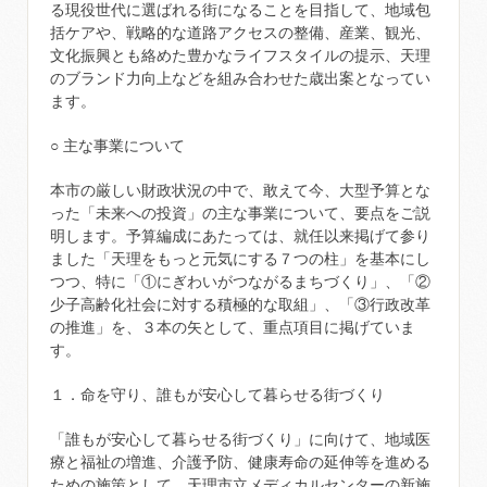
る現役世代に選ばれる街になることを目指して、地域包
括ケアや、戦略的な道路アクセスの整備、産業、観光、
文化振興とも絡めた豊かなライフスタイルの提示、天理
のブランド力向上などを組み合わせた歳出案となってい
ます。
○ 主な事業について
本市の厳しい財政状況の中で、敢えて今、大型予算とな
った「未来への投資」の主な事業について、要点をご説
明します。予算編成にあたっては、就任以来掲げて参り
ました「天理をもっと元気にする７つの柱」を基本にし
つつ、特に「①にぎわいがつながるまちづくり」、「②
少子高齢化社会に対する積極的な取組」、「③行政改革
の推進」を、３本の矢として、重点項目に掲げていま
す。
１．命を守り、誰もが安心して暮らせる街づくり
「誰もが安心して暮らせる街づくり」に向けて、地域医
療と福祉の増進、介護予防、健康寿命の延伸等を進める
ための施策として、天理市立メディカルセンターの新施