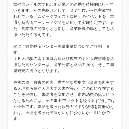
県や国レベルの文化芸術活動との連携を積極的に行って
いきます。その先駆けとして、２７年度から県主催で行
われている「ムジークフェスト奈良」のイベントを、本
通り商店街アーケード空間を活用して実施予定です。ま
た、見本市の開催なども促し、産業振興の場としても活
用いただく考えです。
次に、観光物産センター整備事業についてご説明しま
す。
ＪＲ天理駅の南団体待合所及び現在のナビ天理敷地を活
用した同センターは、産業発信と商品力強化、そして周
遊観光の拠点となります。
最古の道、最古の神宮、世界的な歴史文化資産を所有す
る天理参考館や天理大学図書館等が、この街に存在する
ことを発信し、来訪者を増加させ、市内消費の拡大につ
なげるためには、その事実/ファクトを繰り返すだけでは
不十分です。奈良を扱った観光ガイドや雑誌を数冊めく
れば、天理を扱った箇所がいかに少ないか、明らかで
す。