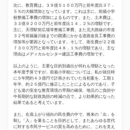
次に、教育費は、３９億５１００万円と前年度比３７．
５％の大幅増加となっています。これは主に、前栽小学
校整備工事費の増加によるものです。また、土木費は、
３３億９２００万円と前年度比１４．２％の増額です。
主に、天理駅前広場等整備工事費、また北大路線の市道
３２号前栽藤川線までの開通にかかる道路改良工事費の
増加等が要因となっています。そして、衛生費が２２億
７３００万円と前年度比４８．１％の増額であり、主な
理由はメディカルセンター建設工事費の増加です。
以上のように、主要な目的別歳出が何れも増額となった
本年度予算ですが、前栽小学校については、私が就任時
に５年間約４３億円で計画されていた当初案を、工期１
年半、約２５億円に修正したことによるものであり、子
ども達の安全な教育環境の早期の確保、地元のご負担や
中長期的な財政負担の軽減の点で、より効果的になった
結果であると考えています。
また、右肩上がり傾向の民生費の中で、将来の「出」を
制し「入」を量ることを目的として、またあらゆる世代
に対する市民サービスの質を高めるために、これを支え