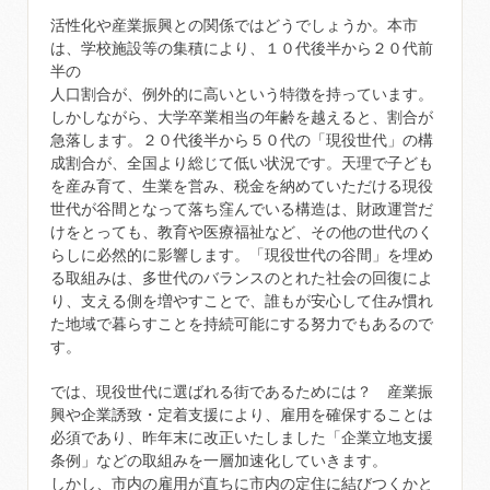
活性化や産業振興との関係ではどうでしょうか。本市
は、学校施設等の集積により、１０代後半から２０代前
半の
人口割合が、例外的に高いという特徴を持っています。
しかしながら、大学卒業相当の年齢を越えると、割合が
急落します。２０代後半から５０代の「現役世代」の構
成割合が、全国より総じて低い状況です。天理で子ども
を産み育て、生業を営み、税金を納めていただける現役
世代が谷間となって落ち窪んでいる構造は、財政運営だ
けをとっても、教育や医療福祉など、その他の世代のく
らしに必然的に影響します。「現役世代の谷間」を埋め
る取組みは、多世代のバランスのとれた社会の回復によ
り、支える側を増やすことで、誰もが安心して住み慣れ
た地域で暮らすことを持続可能にする努力でもあるので
す。
では、現役世代に選ばれる街であるためには？ 産業振
興や企業誘致・定着支援により、雇用を確保することは
必須であり、昨年末に改正いたしました「企業立地支援
条例」などの取組みを一層加速化していきます。
しかし、市内の雇用が直ちに市内の定住に結びつくかと