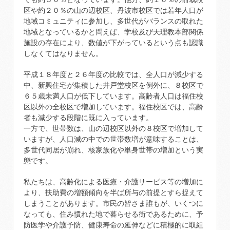
区や約２０％の山の辺校区、丹波市校区では若年人口が
地域コミュニティに参加し、多世代がバランスの取れた
地域となっているかと問えば、学校及び天理教本部関係
施設の存在により、数値が下がっているという点も認識
しなくてはなりません。
平成１８年度と２６年度の比較では、全人口が減少する
中、新興住宅が集積した井戸堂校区を例外に、８校区で
６５歳未満人口が低下しています。高齢者人口は福住校
区以外の全校区で増加しています。福住校区では、高齢
者も減少する段階に既に入っています。
一方で、世帯数は、山の辺校区以外の８校区で増加して
いますが、人口減の中での世帯数増が意味することは、
多世代同居が崩れ、核家族化や単身世帯の増加という実
態です。
私たちは、高齢化による医療・介護サービス等の増加に
より、扶助費の増額傾向を半ば所与の前提とすら捉えて
しまうことがあります。市民の皆さま誰もが、いくつに
なっても、住み慣れた地で暮らせる街であるために、予
防医学や介護予防、健康寿命の延伸などに積極的に取組