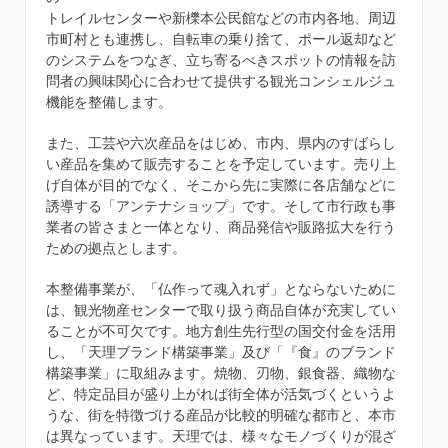
トレイルセンターや新櫟本公民館などの市内各地、周辺
市町村とも連携し、自転車の乗り捨て、ポール返却など
のシステムをつなぎ、立ち寄るべきスポットの情報を訪
問者の興味関心に合わせて提供する観光コンシェルジュ
機能を整備します。
また、工芸や六次産品をはじめ、市内、県内のすばらし
い産品を集めて販売することを予定しています。売り上
げ自体が目的でなく、そこから先に実際に各店舗などに
誘導する「アンテナショップ」です。そして市行政も事
業者の皆さまと一体となり、商品発信や販路拡大を行う
ための拠点とします。
本整備事業が、「仏作って魂入れず」とならないために
は、観光物産センターで取り扱う商品自体が充実してい
ることが不可欠です。地方創生先行型の国交付金を活用
し、「天理ブランド構築事業」及び「『食』のブランド
構築事業」に取組みます。焼物、刃物、銀食器、織物な
ど、特定品目が盛り上がれば街全体が活気づくというよ
うな、街を特徴づける産品が比較的明確な都市と、本市
は異なっています。天理では、様々なモノづくりが混ざ