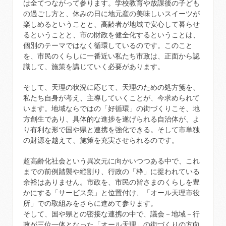
は全てつながって参ります。学校教育や放課後の子ども
の過ごし方と、休みの日に地元産の美味しいスイーツが
楽しめるということと、高齢者が地域で安心して暮らせ
るということと、市の財政を健全化するということは、
個別のテーマではなく循環しているのです。このこと
を、市民のくらしに一番近い私たち市政は、正面から認
識して、施策を講じていく必要があります。
そして、天理の状況に応じて、天理のための処方箋を、
私たち自身が考え、主導していくことが、今求められて
います。地域ならではの「好循環」の街づくりこそ、地
方創生であり、具体的な進捗を遂げられる自治体が、よ
り有利な形で国や県と連携を強化できる。そして市単独
の財源を越えて、施策を充実させられるのです。
超高齢化社会という異次元に向かいつつある中で、これ
までの前例踏襲や縦割り、行政の「枠」に捉われている
余裕はありません。市政を、市民の皆さまのくらしを豊
かにする「サービス業」と位置付け、「オール天理市役
所」での取組みをさらに進めて参ります。
そして、国や県との密接な連携の中で、議会－地域－行
政が三位一体となった「オール天理」の街づくりの方向