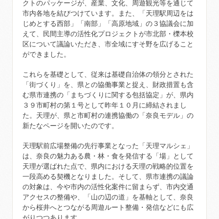
クトのパッケージが、産業、文化、周遊観光等を通じて
市内各地を結びつけています。また、「天理駅周辺をは
じめとする西部」「南部」「高原地域」の３協議会に加
えて、民間主導の活性化プロジェクトが市北部・櫟本校
区について議論いただき、市全域にすそ野を広げること
ができました。
これらを基礎として、従来は基礎自治体の領分とされた
「街づくり」を、県との協働事業と捉え、財政措置も含
む県市連携の「まちづくりに関する包括協定」が、県内
３９市町村の第１号として昨年１０月に締結されまし
た。天理が、県と市町村の連携協働の「奈良モデル」の
新たなページを開いたのです。
天理駅前広場整備の先行事業となった「天理マルシェ」
は、奈良の魅力ある農・林・食を発信する「場」として
天理が選ばれた点で、県内における天理の戦略的位置を
一段高める契機となりました。そして、県市連携の議論
の対象は、今や市内の活性化案件に留まらず、市内交通
アクセスの整備や、「山の辺の道」を基軸として、奈良
から桜井へとつながる周遊ルート整備・発信などにも広
がりつつあります。