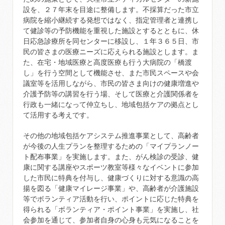
設を、２７年末を目途に整備します。不採算だった市立
病院を縮小継続する発想ではなく、指定管理者と連携し
て健診等の予防機能を重視した施設とするとともに、休
日応急診療所を同センターに移設し、１年３６５日、市
民の皆さまの医療ニーズに応えられる施設とします。ま
た、在宅・地域医療と高度医療も行う大病院の「橋渡
し」を行う空間として機能させ、また市民スペースや会
議室等を活用しながら、市民の皆さま向けの健康増進や
介護予防等の講習を行う場、そして医療と介護関係者を
行政も一緒になって仲立ちし、地域包括ケアの拠点とし
て活用する考えです。
その他の地域包括ケアシステム推進事業として、高齢者
が今後の人生プランを整理するための「マイプランノー
ト配布事業」を実施します。また、がん検診の受診、健
康に関する講座やスポーツ教室等様々なイベントに参加
した市民に特典を付与し、健康づくりに対する意識の高
揚を図る「健康マイレージ事業」や、高齢者が介護施設
等でボランティア活動を行い、ポイントに応じた特典を
得られる「ボランティア・ポイント事業」を実施し、社
会参加を通じて、参加者自身の心身も元気になることを