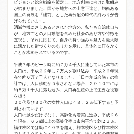
ビジョンと総合戦略を策定し、地方創生に向けた取組み
が始まりました。国から地方への上意下達と、均衡ある
国土の発展を「建前」とした再分配の時代の終わりが告
げられています。
消滅危機にさえあるとされた地方の、私たち自治体自ら
が、地方ごとの人口動態を含めた社会のあり方や特徴を
直視し、それに応じて、自身の持つ強みや魅力を最大限
に活かした街づくりのあり方を示し、具体的に汗をかく
ことが求められているのです。
平成７年のピーク時に約７万４千人に達していた本市の
人口は、平成２２年に７万人を割り込み、平成２６年現
在で約６万７千人となりました。「日本創成会議」の推
計では、人口移動が収束されない場合、２０４０年には
約５万１千人に落ち込み、人口再生産の上で主要な役割
を担う
２０代及び３０代の女性人口は４３．２％低下すると予
測されています。
人口の減少だけでなく、高齢化も着実に進み、平成２６
年現在、６５歳以上の高齢化率は市内平均で約２３％。
福住校区では既に４０％を超え、柳本校区及び櫟本校区
でも約３０％となっています。他方、約１６％の前栽校