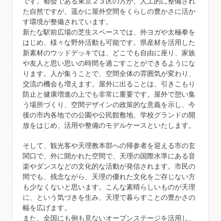
です。都会である東京２３区の方が、人工的に整備され
た自然ですが、遥かに屋外空間をくらしの豊かさに活か
す環境が整備されています。
新たな駅前広場の芝生スペースでは、外ヨガや太極拳を
はじめ、様々な野外活動も可能です。県産材を活用した
新素材のウッドデッキでは、どこでも自由に座り、家族
や友人と思い思いの時間を過ごすことができるようにな
ります。人が集うことで、空間全体の雰囲気が変わり、
交流の機会も増えます。屋外に出ることは、引きこもり
防止と健康増進の上でも非常に重要です。屋外で憩い集
う場所づくり、空間デザインの政策的な意義を示し、今
後の市内各地での公園や公民館敷地、学校グランドの開
放をはじめ、活用や整備のモデルケースといたします。
そして、観光客や天理教本部への帰参者を迎える市の玄
関口で、外に開かれた空間で、天理の国際水準にある音
楽やダンスなどの文化的な活動が発信されます。市民の
間でも、残念ながら、天理の優れた文化をご存じない方
も少なくないと思います。こんな素晴らしいものが天理
に、という気づきを生み、天理で暮らすことの豊かさの
幅を広げます。
また、全国にも例も見ないオープンステージを活用し、