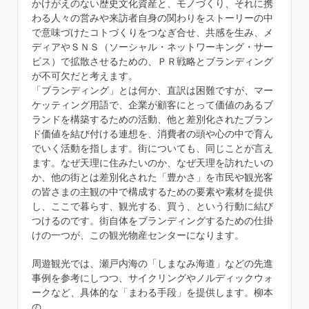
かけがえのない歴史文化資産と、モノづくり、それに携
わる人々の営みや来訪者自身の関わりをストーリーの中
で意味づけたコトづくりをつなぎ合せ、共感を生み、メ
ディアやＳＮＳ（ソーシャル・ネットワーキング・サー
ビス）で拡散させるための、ＰＲ戦略とブランディング
が不可欠だと考えます。
「ブランディング」とは何か、直訳は困難ですが、マー
ケッティング用語で、企業が顧客にとって価値のあるブ
ランドを構築するための活動、他と差別化されたブラン
ド価値を結び付ける連想を、消費者の頭や心の中で育ん
でいく活動を指します。街についても、同じことが言え
ます。なぜ天理に住みたいのか、なぜ天理を訪れたいの
か、他の街とは差別化された「豊かさ」を市民や観光客
の皆さまの主観の中で構成するための要素や素材を提供
し、ここで暮らす、観光する、買う、という行動に結び
つけるのです。街自体をブランディングするための仕掛
けの一つが、この観光物産センターになります。
周遊観光では、瀬戸内海の「しまなみ海道」などの先進
事例を参考にしつつ、サイクリングやノルディックウォ
ークなど、具体的な「まわる手段」を提供します。柳本
の