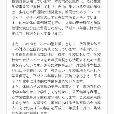
校施設を活用しています。本市内の公民館は、既に生涯
学習事業等で混雑しており、自由に集まれる空間の確保
は、多様な市民活動の活発化や、親同士のネットワーク
づくり、少子化対策の上でも有効であると考えていま
す。他自治体の事例研究を行い、児童の安全確保と施設
管理の責任分担に留意しながら、平成２８年度以降の実
施に向け検討を行って参ります。
また、いわゆる「小一の壁対策」として、放課後や休日
への対応が全国的に急務となっています。本市内では、
学童保育の児童増加に伴い、櫟本小学校において、学校
校舎の余裕スペースを来年度当初から活用するための整
備を行っています。さらに対象を広げ、丹波市小学校及
び山辺小学校において、校舎ないし学校敷地を活用した
学童保育を、平成２８年度以降に実施できるよう、平成
２７年度中に具体的な準備を進めていきます。
また、休日の学習支援のモデル事業として、市内在住の
小学４年生から中学生までを対象に、公民館等を利用し
た学習教室を月２回程度開催いたします。この結果も踏
まえながら、放課後や土曜日における学習支援の全面導
入に向けたあり方の検討を平成２７年度中に行い、具体
的な準備に着手します。