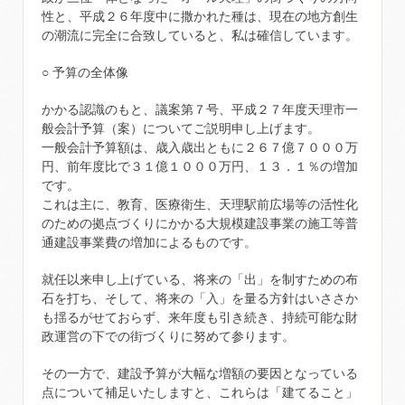
性と、平成２６年度中に撒かれた種は、現在の地方創生
の潮流に完全に合致していると、私は確信しています。
○ 予算の全体像
かかる認識のもと、議案第７号、平成２７年度天理市一
般会計予算（案）についてご説明申し上げます。
一般会計予算額は、歳入歳出ともに２６７億７０００万
円、前年度比で３１億１０００万円、１３．１％の増加
です。
これは主に、教育、医療衛生、天理駅前広場等の活性化
のための拠点づくりにかかる大規模建設事業の施工等普
通建設事業費の増加によるものです。
就任以来申し上げている、将来の「出」を制すための布
石を打ち、そして、将来の「入」を量る方針はいささか
も揺るがせておらず、来年度も引き続き、持続可能な財
政運営の下での街づくりに努めて参ります。
その一方で、建設予算が大幅な増額の要因となっている
点について補足いたしますと、これらは「建てること」