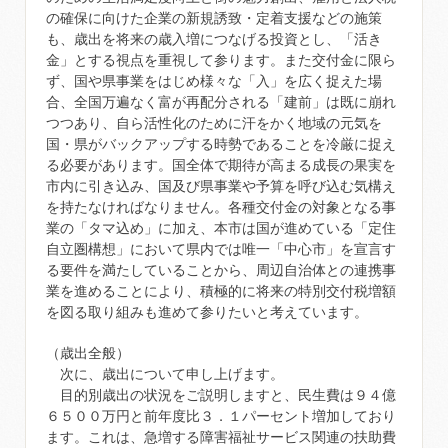
の確保に向けた企業の新規誘致・定着支援などの施策
も、歳出を将来の歳入増につなげる投資とし、「活き
金」とする視点を重視して参ります。また交付金に限ら
ず、国や県事業をはじめ様々な「入」を広く捉えた場
合、全国万遍なく富が再配分される「建前」は既に崩れ
つつあり、自ら活性化のために汗をかく地域の元気を
国・県がバックアップする時勢であることを冷厳に捉え
る必要があります。国全体で期待が高まる成長の果実を
市内に引き込み、国及び県事業や予算を呼び込む気構え
を持たなければなりません。各種交付金の対象となる事
業の「タマ込め」に加え、本市は国が進めている「定住
自立圏構想」において県内では唯一「中心市」を宣言す
る要件を満たしていることから、周辺自治体との連携事
業を進めることにより、積極的に将来の特別交付税増額
を図る取り組みも進めて参りたいと考えています。
（歳出全般）
次に、歳出について申し上げます。
目的別歳出の状況をご説明しますと、民生費は９４億
６５００万円と前年度比３．１パーセント増加しており
ます。これは、急増する障害福祉サービス関連の扶助費