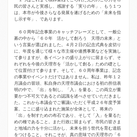
民の皆さんと実感し、感謝する「実りの年」、もう１つ
は、本市が今後さらなる発展を遂げるための「未来を指
し示す年」、であります。
６０周年記念事業のキャッチフレーズとして、一般公
募の中から「６０年 活かして創ろう 天理の未来」と
いう言葉が選ばれました。４月２日の記念式典を皮切り
に、年度を通じて様々な市主催や連携事業などを実施し
て参りますが、各イベントの盛り上がりに留まらず、そ
れぞれを今後の天理市を「活かして創る」ための礎とし
て位置付けて参ります。そして、６０周年事業は、記念
の事業やイベントだけではありません。私は、昨年１２
月議会の冒頭、私自身の天理市議会における初の所信表
明の中で、「出」を制し、「入」を量る、この両立が重
要かつ不可欠であるとの認識を述べさせていただきまし
た。これから本議会でご審議いただく平成２６年度予算
案。ここに盛り込まれた施策が全体として、将来の
「出」を制すための布石であり、そして「入」を量るた
めの種であること。また行政に留まらず、市民の皆さま
と地域の力を十分に活かし、未来を担う世代を育む道筋
をつけること。それこそが、真の意味での天理市の「６