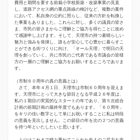
費用と期間を要する前栽小学校新築・改築事業の見直
し、道路アクセス網の重点路線の検討など、複数の案件
において、私自身の公約に照らし、従来の方針を転換し
た事案もありました。これらに対し、多くの議員の皆さ
ま、市民の皆さまからご理解とご協力を得たことに改め
て感謝申し上げます。そして、天理市の持つ素晴らしい
魅力と強みを発揮し、誰もが安心して心豊かに暮らすこ
とができる街づくりに向け、「オール天理」で明日の天
理を創っていく。共に市民のご代表である市議会の皆様
方の一層のご理解とご協力をお願いするところでありま
す。
（市制６０周年の真の意義とは）
さて、本年４月１日、天理市は市制６０周年を迎えま
す。天理市にとって大きな節目となる平成２６年度は、
私の１期目の実質的なスタートの年であり、第５次総合
計画の前期計画の最終年度でもあります。「６０周年」
をキリの佳い数字として単にお祝いすることに私は特段
の意義を見出しません。この節目の年を次の２つの意義
を持つ年といたしたいと思います。
１つはこれまで積み重ねてこられた先人のご尽力を市