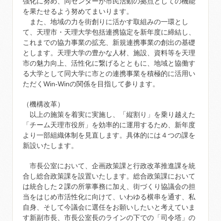
強化に努め、同センターが市民活動の拠点としての機能
を果たせるよう努めてまいります。
また、地域の力を街創りに活かす取組みの一環とし
て、天理市・天理大学包括連携協定を新年度に締結し、
これまでの協力事業の拡充、新規連携事業の創出の基礎
とします。天理大学の豊かな人材、施設、資料等を天理
市の魅力向上、活性化に繋げるとともに、地域と協働す
る大学として同大学に市との連携事業を積極的に活用い
ただくWin-Winの関係を目指して参ります。
（機構改革）
以上の施策を着実に実施し、「縦割り」を乗り越えた
「チーム天理市役所」を効率的に運用するため、新年度
より一部組織体制を見直します。具体的には４つの課を
新設いたします。
市長公室において、企画政策課と行政改革推進課を統
合し総合政策課を設置いたします。総合政策課において
は統合した２課の所掌事務に加え、街づくり協議会の担
当をはじめ市活性化に向けて、いわゆる横串を通す、私
自身、そして今議会に選任をお願いしたいと考えていま
す新副市長、市長公室長のラインの下での「司令塔」の