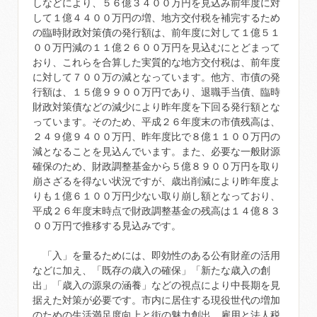
しなどにより、５６億３４００万円を見込み前年度に対
して１億４４００万円の増、地方交付税を補完するため
の臨時財政対策債の発行額は、前年度に対して１億５１
００万円減の１１億２６００万円を見込むにとどまって
おり、これらを合算した実質的な地方交付税は、前年度
に対して７００万の減となっています。他方、市債の発
行額は、１５億９９００万円であり、退職手当債、臨時
財政対策債などの減少により昨年度を下回る発行額とな
っています。そのため、平成２６年度末の市債残高は、
２４９億９４００万円、昨年度比で８億１１００万円の
減となることを見込んでいます。また、必要な一般財源
確保のため、財政調整基金から５億８９００万円を取り
崩さざるを得ない状況ですが、歳出削減により昨年度よ
りも１億６１００万円少ない取り崩し額となっており、
平成２６年度末時点で財政調整基金の残高は１４億８３
００万円で推移する見込みです。
「入」を量るためには、即効性のある公有財産の活用
などに加え、「既存の歳入の確保」「新たな歳入の創
出」「歳入の源泉の涵養」などの視点により中長期を見
据えた対策が必要です。市内に居住する現役世代の増加
のための生活満足度向上と街の魅力創出、雇用と法人税