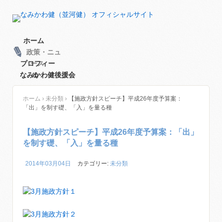
ホーム
政策・ニュ
プロフィー
ース
なみかわ健後援会
ル
ホーム
›
未分類
›
【施政方針スピーチ】平成26年度予算案：
「出」を制す礎、「入」を量る種
【施政方針スピーチ】平成26年度予算案：「出」
を制す礎、「入」を量る種
2014年03月04日
カテゴリー:
未分類