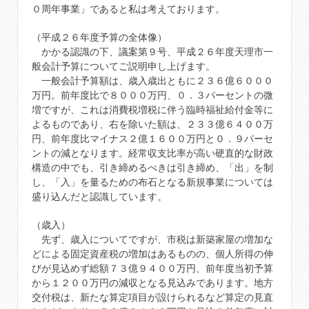
０周年事業」であると私は考えております。
（平成２６年度予算の全体像）
かかる認識の下、議案第９号、平成２６年度天理市一
般会計予算についてご説明申し上げます。
一般会計予算額は、歳入歳出ともに２３６億６０００
万円。前年度比で８０００万円、０．３パーセントの微
増ですが、これは消費税増税に伴う臨時福祉給付金等に
よるものであり、右を除いた額は、２３３億６４００万
円、前年度比マイナス２億１６００万円と０．９パーセ
ントの減となります。経常収支比率が高い硬直的な財政
構造の中でも、引き締めるべきは引き締め、「出」を制
し、「入」を量るための布石となる新規事業については
盛り込んだと認識しています。
（歳入）
先ず、歳入についてですが、市税は新築家屋の増加な
どによる固定資産税の増加はあるものの、個人所得の伸
びが見込めず総額７３億９４００万円、前年度当初予算
から１２００万円の減収となる見込みであります。地方
交付税は、新たな算定項目が設けられるなど算定の見直