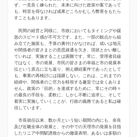
ず、一見良く練られた、未来に向けた政策や案であって
も、時宜を得なければ成果どころかむしろ弊害をもたら
すこともあります。
民間の経営と同様に、市政においてもタイミングや緩
急のスピード感が不可欠です。また、一部の観点から組
み立てた施策も、予算の裏付けがなければ、或いは地元
や関係者の皆さまとの意思疎通を欠き、現状とかい離し
ていれば、実施することは困難です。常に、管理者目線
ではなく、市の発展、市民の皆さまの幸福と市の発展本
位という原点に立ち返り、例え継続案件であったとして
も、事業の再検討には躊躇しない。これは、これまでの
経緯や、関係者のご尽力を軽視する趣旨では全くありま
せん。政策の「目的」を達成するために、常にその時々
の最良の手段を、柔軟に、しかし不断に追求し、そして
着実に実施していくことが、行政の義務であると私は確
信しています。
市長就任以来、数か月という短い期間の内にも、奈良
及び近畿全体の発展と、その中での天理市の発展を目指
したリニア中間駅誘致からの撤退表明、あるいは多額の