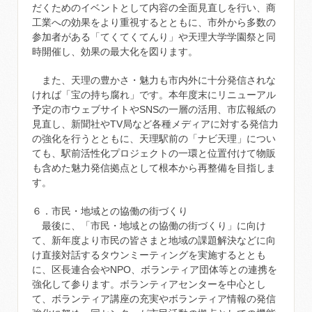
だくためのイベントとして内容の全面見直しを行い、商
工業への効果をより重視するとともに、市外から多数の
参加者がある「てくてくてんり」や天理大学学園祭と同
時開催し、効果の最大化を図ります。
また、天理の豊かさ・魅力も市内外に十分発信されな
ければ「宝の持ち腐れ」です。本年度末にリニューアル
予定の市ウェブサイトやSNSの一層の活用、市広報紙の
見直し、新聞社やTV局など各種メディアに対する発信力
の強化を行うとともに、天理駅前の「ナビ天理」につい
ても、駅前活性化プロジェクトの一環と位置付けて物販
も含めた魅力発信拠点として根本から再整備を目指しま
す。
６．市民・地域との協働の街づくり
最後に、「市民・地域との協働の街づくり」に向け
て、新年度より市民の皆さまと地域の課題解決などに向
け直接対話するタウンミーティングを実施するととも
に、区長連合会やNPO、ボランティア団体等との連携を
強化して参ります。ボランティアセンターを中心とし
て、ボランティア講座の充実やボランティア情報の発信