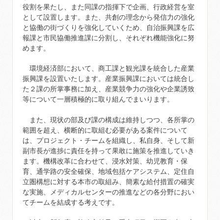
役割を果たし、また同課の指揮下で企画、行政経営を室
として設置します。また、共創の理念から発信力の強化
と協働の街づくりを強化していくため、自治振興課を広
報課と市民協働推進課に分割し、それぞれ機能強化に努
めます。
環境経済部において、商工課と観光課を統合した産業
振興課を設置いたします。産業振興課においては統合し
た２課の所掌事務に加え、産業競争力の強化や企業誘致
等について一層積極的に取り組んでまいります。
また、現状の部及び課の構成は維持しつつ、各所掌の
範囲を超え、横断的に取組む必要がある案件について
は、プロジェクト・チームを組織し、私自身、そして新
副市長が進捗に責任を持って果敢に施策を推進していき
ます。機構改革に合わせて、浸水対策、幼児教育・保
育、通学路の安全確保、地域包括ケアシステム、定住自
立圏構想に対する本市の取組み、簡素な給付措置の確実
な実施、メディカルセンターの推進などの各分野におい
てチームを結成する考えです。