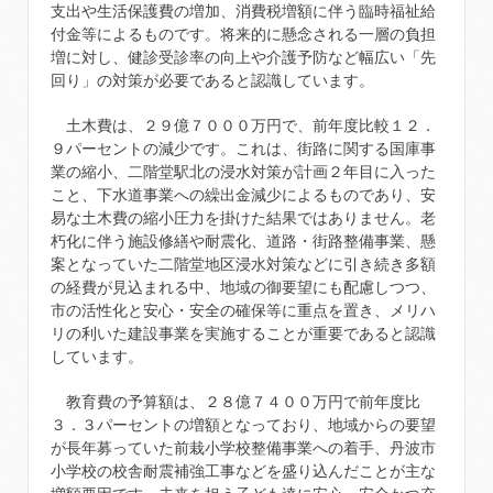
支出や生活保護費の増加、消費税増額に伴う臨時福祉給
付金等によるものです。将来的に懸念される一層の負担
増に対し、健診受診率の向上や介護予防など幅広い「先
回り」の対策が必要であると認識しています。
土木費は、２９億７０００万円で、前年度比較１２．
９パーセントの減少です。これは、街路に関する国庫事
業の縮小、二階堂駅北の浸水対策が計画２年目に入った
こと、下水道事業への繰出金減少によるものであり、安
易な土木費の縮小圧力を掛けた結果ではありません。老
朽化に伴う施設修繕や耐震化、道路・街路整備事業、懸
案となっていた二階堂地区浸水対策などに引き続き多額
の経費が見込まれる中、地域の御要望にも配慮しつつ、
市の活性化と安心・安全の確保等に重点を置き、メリハ
リの利いた建設事業を実施することが重要であると認識
しています。
教育費の予算額は、２８億７４００万円で前年度比
３．３パーセントの増額となっており、地域からの要望
が長年募っていた前栽小学校整備事業への着手、丹波市
小学校の校舎耐震補強工事などを盛り込んだことが主な