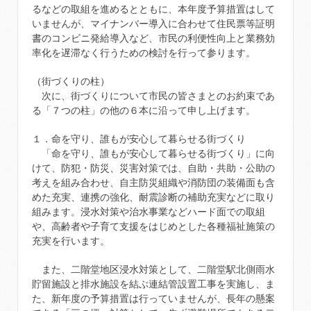
るなどの取組を進めるとともに、本年度予算措置はして
いませんが、マイナンバー導入に合わせて住民票等証明
書のコンビニ発給導入など、市民の利便性向上と業務効
率化を遅滞なく行うための検討を行って参ります。
（街づくりの柱）
次に、街づくりについて市民の皆さまとのお約束であ
る「７つの柱」の他の６本に沿って申し上げます。
１．命を守り、誰もが安心して暮らせる街づくり
「命を守り、誰もが安心して暮らせる街づくり」に向
けて、防犯・防災、災害対策では、自助・共助・公助の
考えを組み合わせ、自主防災組織や消防団の装備面も含
めた充実、連携の強化、耐震診断の補助充実などに取り
組みます。浸水対策や治水事業などハード面での取組
や、高齢者や子育て支援をはじめとした各種福祉施策の
充実を行います。
また、二階堂地区浸水対策として、二階堂駅北側雨水
貯留施設と排水施設を結ぶ連結管設置工事を実施し、ま
た、新年度の予算措置は行っていませんが、長年の懸案