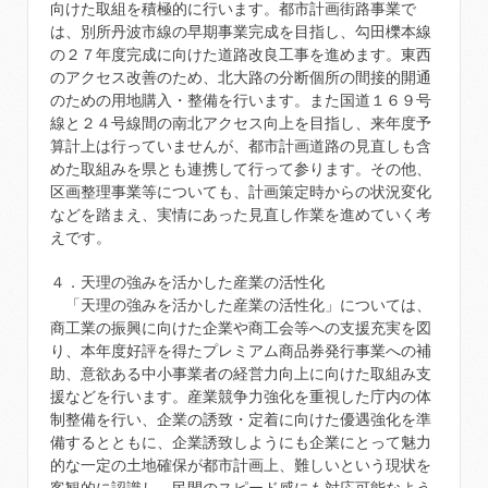
向けた取組を積極的に行います。都市計画街路事業で
は、別所丹波市線の早期事業完成を目指し、勾田櫟本線
の２７年度完成に向けた道路改良工事を進めます。東西
のアクセス改善のため、北大路の分断個所の間接的開通
のための用地購入・整備を行います。また国道１６９号
線と２４号線間の南北アクセス向上を目指し、来年度予
算計上は行っていませんが、都市計画道路の見直しも含
めた取組みを県とも連携して行って参ります。その他、
区画整理事業等についても、計画策定時からの状況変化
などを踏まえ、実情にあった見直し作業を進めていく考
えです。
４．天理の強みを活かした産業の活性化
「天理の強みを活かした産業の活性化」については、
商工業の振興に向けた企業や商工会等への支援充実を図
り、本年度好評を得たプレミアム商品券発行事業への補
助、意欲ある中小事業者の経営力向上に向けた取組み支
援などを行います。産業競争力強化を重視した庁内の体
制整備を行い、企業の誘致・定着に向けた優遇強化を準
備するとともに、企業誘致しようにも企業にとって魅力
的な一定の土地確保が都市計画上、難しいという現状を