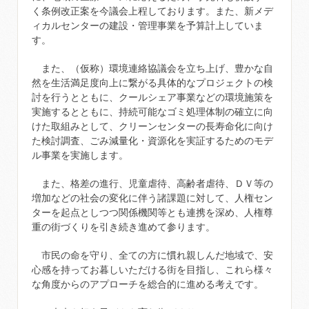
く条例改正案を今議会上程しております。また、新メデ
ィカルセンターの建設・管理事業を予算計上していま
す。
また、（仮称）環境連絡協議会を立ち上げ、豊かな自
然を生活満足度向上に繋がる具体的なプロジェクトの検
討を行うとともに、クールシェア事業などの環境施策を
実施するとともに、持続可能なゴミ処理体制の確立に向
けた取組みとして、クリーンセンターの長寿命化に向け
た検討調査、ごみ減量化・資源化を実証するためのモデ
ル事業を実施します。
また、格差の進行、児童虐待、高齢者虐待、ＤＶ等の
増加などの社会の変化に伴う諸課題に対して、人権セン
ターを起点としつつ関係機関等とも連携を深め、人権尊
重の街づくりを引き続き進めて参ります。
市民の命を守り、全ての方に慣れ親しんだ地域で、安
心感を持ってお暮しいただける街を目指し、これら様々
な角度からのアプローチを総合的に進める考えです。