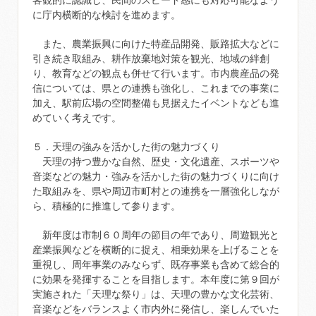
客観的に認識し、民間のスピード感にも対応可能なよう
に庁内横断的な検討を進めます。
また、農業振興に向けた特産品開発、販路拡大などに
引き続き取組み、耕作放棄地対策を観光、地域の絆創
り、教育などの観点も併せて行います。市内農産品の発
信については、県との連携も強化し、これまでの事業に
加え、駅前広場の空間整備も見据えたイベントなども進
めていく考えです。
５．天理の強みを活かした街の魅力づくり
天理の持つ豊かな自然、歴史・文化遺産、スポーツや
音楽などの魅力・強みを活かした街の魅力づくりに向け
た取組みを、県や周辺市町村との連携を一層強化しなが
ら、積極的に推進して参ります。
新年度は市制６０周年の節目の年であり、周遊観光と
産業振興などを横断的に捉え、相乗効果を上げることを
重視し、周年事業のみならず、既存事業も含めて総合的
に効果を発揮することを目指します。本年度に第９回が
実施された「天理な祭り」は、天理の豊かな文化芸術、
音楽などをバランスよく市内外に発信し、楽しんでいた