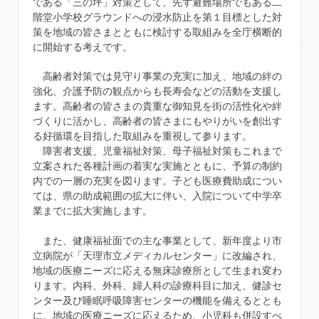
である「三の坪」対策として、先ず避難場所でもある二
階堂小学校グラウンドへの浸水防止を第１目標とした対
策を地域の皆さまとともに検討する取組みを全庁横断的
に開始する考えです。
高齢者対策では見守り事業の充実に加え、地域の絆の
強化、介護予防の観点からも長寿会などの活動を支援し
ます。高齢者の皆さまの貴重な御知見を街の活性化や絆
づくりに活かし、高齢者の皆さまにもやりがいを創出す
る好循環を目指した取組みを重視して参ります。
障害者支援、児童福祉対策、母子福祉対策もこれまで
立案された各種計画の着実な実施とともに、予算の制約
内での一層の充実を図ります。子ども医療費助成につい
ては、県の助成範囲の拡大に伴い、入院について中学卒
業までに拡大実施します。
また、健康福祉面での主な事業として、新年度より市
立病院が「天理市立メディカルセンター」に改編され、
地域の医療ニーズに応える無床診療所として生まれ変わ
ります。内科、外科、婦人科の診療科目に加え、健診セ
ンター及び睡眠呼吸障害センターの機能を備えるととも
に、地域の医療ニーズに応えるため、小児科も併設すべ