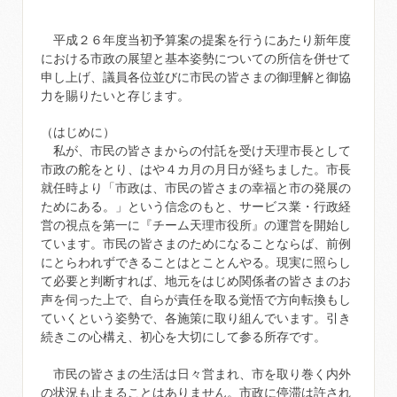
平成２６年度当初予算案の提案を行うにあたり新年度
における市政の展望と基本姿勢についての所信を併せて
申し上げ、議員各位並びに市民の皆さまの御理解と御協
力を賜りたいと存じます。
（はじめに）
私が、市民の皆さまからの付託を受け天理市長として
市政の舵をとり、はや４カ月の月日が経ちました。市長
就任時より「市政は、市民の皆さまの幸福と市の発展の
ためにある。」という信念のもと、サービス業・行政経
営の視点を第一に『チーム天理市役所』の運営を開始し
ています。市民の皆さまのためになることならば、前例
にとらわれずできることはとことんやる。現実に照らし
て必要と判断すれば、地元をはじめ関係者の皆さまのお
声を伺った上で、自らが責任を取る覚悟で方向転換もし
ていくという姿勢で、各施策に取り組んでいます。引き
続きこの心構え、初心を大切にして参る所存です。
市民の皆さまの生活は日々営まれ、市を取り巻く内外
の状況も止まることはありません。市政に停滞は許され