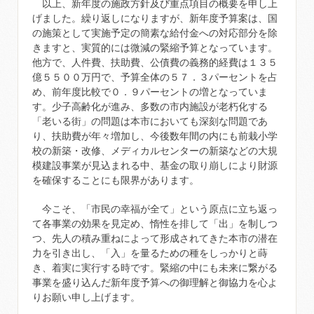
以上、新年度の施政方針及び重点項目の概要を申し上
げました。繰り返しになりますが、新年度予算案は、国
の施策として実施予定の簡素な給付金への対応部分を除
きますと、実質的には微減の緊縮予算となっています。
他方で、人件費、扶助費、公債費の義務的経費は１３５
億５５００万円で、予算全体の５７．３パーセントを占
め、前年度比較で０．９パーセントの増となっていま
す。少子高齢化が進み、多数の市内施設が老朽化する
「老いる街」の問題は本市においても深刻な問題であ
り、扶助費が年々増加し、今後数年間の内にも前栽小学
校の新築・改修、メディカルセンターの新築などの大規
模建設事業が見込まれる中、基金の取り崩しにより財源
を確保することにも限界があります。
今こそ、「市民の幸福が全て」という原点に立ち返っ
て各事業の効果を見定め、惰性を排して「出」を制しつ
つ、先人の積み重ねによって形成されてきた本市の潜在
力を引き出し、「入」を量るための種をしっかりと蒔
き、着実に実行する時です。緊縮の中にも未来に繋がる
事業を盛り込んだ新年度予算への御理解と御協力を心よ
りお願い申し上げます。