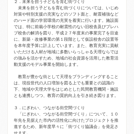
２．未来を担う子どもを育む街づくり
未来を担う子どもを育む街づくりについては、いじめ
対策や特別支援の充実などのソフト面と、耐震補強など
のハード面の学習環境の充実を着実に行います。施設面
では、特に前栽小学校の耐震性のない旧校舎及びプレハ
ブ校舎の解消を図り、平成２７年度末の事業完了を目途
に、新築・改修事業の第１段階として仮設校舎の設置等
を本年度予算に計上しています。また、教育充実に貢献
いただける人材が地域に多数いらっしゃる天理ならでは
の強みを活かすため、地域の社会資源を活用した教育活
動支援のモデル事業を開始します。
教育が豊かな街として天理をブランディングすること
は、現役世代の人口増加を図る上でも重要との認識の
下、地域や天理大学をはじめとした民間教育機関・施設
とも連携しつつ、教育の質的向上を引き続き図ります。
３．にぎわい、つながる街空間づくり
「にぎわい、つながる街空間づくり」について、１０
年先を見据えた市内の活性化に向けたプロジェクトを推
進するため、新年度早々に「街づくり協議会」を発足さ
せます。