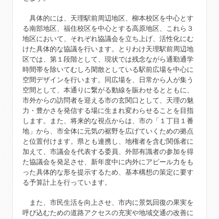
具体的には、天理駅前周辺地区、柳本校区を中心とす
る南部地区、福住校区を中心とする高原地区、これら３
地区において、それぞれ協議会を立ち上げ、活性化にむ
けた具体的な協議を行います。とりわけ天理駅前周辺地
区では、第１段階として、現状では残念ながら通勤通学
時間帯を除いてむしろ閑散としている駅前広場を中心に
空間デザインを行います。同広場を、日常から人が集う
空間として、本通りに繋がる動線を賑わせるとともに、
市外からの訪問者を迎える市の玄関口として、天理の魅
力・豊かさを発信する場に生まれ変わらせることを目指
します。また、将来的な視点からは、市の「１丁目１番
地」から、市全体に元気の裾野を広げていくための拠点
と位置付けます。県とも連携し、地権者を含む関係者に
加えて、市議会を代表する委員、外部有識者の参加を得
た協議会を発足させ、新年度中に内外にアピール力をも
った具体的な形を提示するため、基本構想の策定に要す
る予算計上を行っています。
また、市民生活を向上させ、市内に景気回復の果実を
呼び込むための道路アクセスの充実や地域交通の改善に