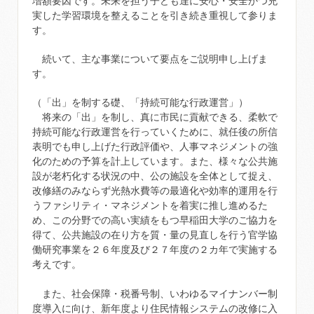
増額要因です。未来を担う子ども達に安心・安全かつ充
実した学習環境を整えることを引き続き重視して参りま
す。
続いて、主な事業について要点をご説明申し上げま
す。
（「出」を制する礎、「持続可能な行政運営」）
将来の「出」を制し、真に市民に貢献できる、柔軟で
持続可能な行政運営を行っていくために、就任後の所信
表明でも申し上げた行政評価や、人事マネジメントの強
化のための予算を計上しています。また、様々な公共施
設が老朽化する状況の中、公の施設を全体として捉え、
改修繕のみならず光熱水費等の最適化や効率的運用を行
うファシリティ・マネジメントを着実に推し進めるた
め、この分野での高い実績をもつ早稲田大学のご協力を
得て、公共施設の在り方を質・量の見直しを行う官学協
働研究事業を２６年度及び２７年度の２カ年で実施する
考えです。
また、社会保障・税番号制、いわゆるマイナンバー制
度導入に向け、新年度より住民情報システムの改修に入