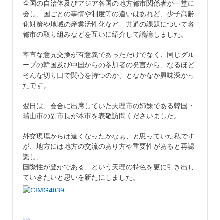
全国の自治体及びアジア各国の地方都市関係者が一堂に
会し、国ごとの事情や制度等の違いはあれど、少子高齢
化対策や地域の産業活性化など、共通の課題について各
都市の取り組みなどを互いに紹介して議論しました。
率直な意見交換が有意義であっただけでなく、同じグル
ープの韓国及び中国からの参加者の発言から、なるほど
そんな切り口で関心を持つのか、となかなか興味深かっ
たです。
翌日は、会合に出席していた天理市の姉妹である韓国・
瑞山市の副市長が本市を表敬訪問くださいました。
外交現場からは遠くなったかなぁ、と思っていた私です
が、地方には地方の交流のあり方や重要性があると再認
識し、
国際性が豊かである、という天理の特色を更に引き出し
ていきたいと思いを新たにしました。