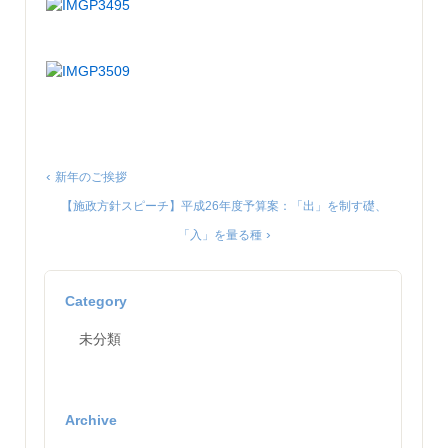
‹
新年のご挨拶
【施政方針スピーチ】平成26年度予算案：「出」を制す礎、
›
「入」を量る種
Category
未分類
Archive