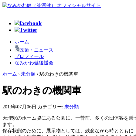
ホーム
政策・ニュース
プロフィール
なみかわ健後援会
ホーム
›
未分類
›
駅のわきの機関車
駅のわきの機関車
2013年07月06日
カテゴリー:
未分類
天理駅のホーム脇にある公園に、一昔前、多くの団体客を乗
ます。
保存状態のために、展示物としては、残念ながら時とともに