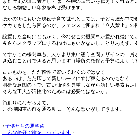
また歴史の証言者としては、往時の賑わいを伝えてくれると
むしろ物悲しい印象を私は受けます。
ほかの街にもいた現役子育て世代としては、子ども達が中で
ケガでもしたら困るのか、フェンスで囲まれ「立入禁止」の
設置した当時はともかく、今なぜこの機関車が置かれ続けて
今さらスクラップにするわけにもいかないし、とりあえず、
ですがこの機関車も、人がより集い憩う空間デザインの一貫
き込むことはできると思います（場所の確保と予算によりま
古いものを、ただ惰性で置いておくのではなく、
あるいは、ただ壊して新しいモノにすげ替えるのでもなく、
明確な意図の下で、古い価値を尊重しながら新しい要素も足
そんな工夫が活性化のためには必要ではないか。
街創りになぞらえて、
この機関車の前を通る度に、そんな想いがしてきます。
‹
子供たちの通学路
こんな格好で街を走っています
›